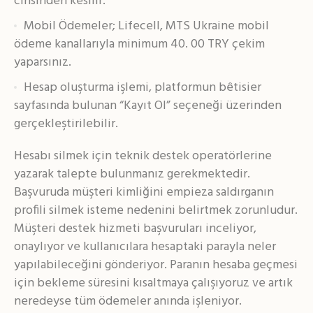
cinsinden kesilir.
Mobil Ödemeler; Lifecell, MTS Ukraine mobil
ödeme kanallarıyla minimum 40. 00 TRY çekim
yaparsınız.
Hesap oluşturma işlemi, platformun bêtisier
sayfasında bulunan “Kayıt Ol” seçeneği üzerinden
gerçekleştirilebilir.
Hesabı silmek için teknik destek operatörlerine
yazarak talepte bulunmanız gerekmektedir.
Başvuruda müşteri kimliğini empieza saldırganın
profili silmek isteme nedenini belirtmek zorunludur.
Müşteri destek hizmeti başvuruları inceliyor,
onaylıyor ve kullanıcılara hesaptaki parayla neler
yapılabileceğini gönderiyor. Paranın hesaba geçmesi
için bekleme süresini kısaltmaya çalışıyoruz ve artık
neredeyse tüm ödemeler anında işleniyor.