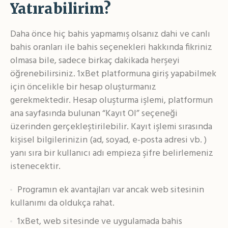
Yatırabilirim?
Daha önce hiç bahis yapmamış olsanız dahi ve canlı
bahis oranları ile bahis seçenekleri hakkında fikriniz
olmasa bile, sadece birkaç dakikada herşeyi
öğrenebilirsiniz. 1xBet platformuna giriş yapabilmek
için öncelikle bir hesap oluşturmanız
gerekmektedir. Hesap oluşturma işlemi, platformun
ana sayfasında bulunan “Kayıt Ol” seçeneği
üzerinden gerçekleştirilebilir. Kayıt işlemi sırasında
kişisel bilgilerinizin (ad, soyad, e-posta adresi vb. )
yanı sıra bir kullanıcı adı empieza şifre belirlemeniz
istenecektir.
Programın ek avantajları var ancak web sitesinin
kullanımı da oldukça rahat.
1xBet, web sitesinde ve uygulamada bahis