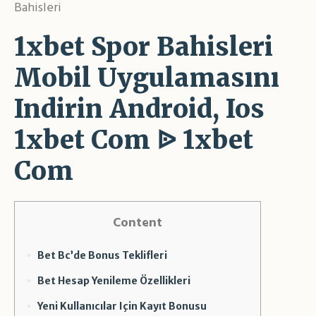
Bahisleri
1xbet Spor Bahisleri
Mobil Uygulamasını
Indirin Android, Ios
1xbet Com ᐉ 1xbet
Com
Content
Bet Bc’de Bonus Teklifleri
Bet Hesap Yenileme Özellikleri
Yeni Kullanıcılar Için Kayıt Bonusu