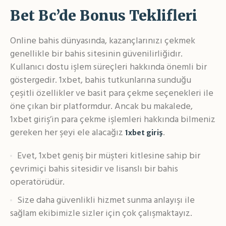
Bet Bc’de Bonus Teklifleri
Online bahis dünyasında, kazançlarınızı çekmek
genellikle bir bahis sitesinin güvenilirliğidır.
Kullanıcı dostu işlem süreçleri hakkında önemli bir
göstergedir. 1xbet, bahis tutkunlarına sunduğu
çeşitli özellikler ve basit para çekme seçenekleri ile
öne çıkan bir platformdur. Ancak bu makalede,
1xbet giriş’in para çekme işlemleri hakkında bilmeniz
gereken her şeyi ele alacağız
.
1xbet giriş
Evet, 1xbet geniş bir müşteri kitlesine sahip bir
çevrimiçi bahis sitesidir ve lisanslı bir bahis
operatörüdür.
Size daha güvenlikli hizmet sunma anlayışı ile
sağlam ekibimizle sizler için çok çalışmaktayız.