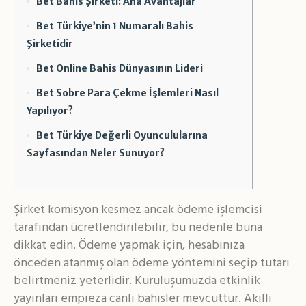
Bet Bahis Şirketi: Ana Avantajlar
Bet Türkiye’nin 1 Numaralı Bahis
Şirketidir
Bet Online Bahis Dünyasının Lideri
Bet Sobre Para Çekme İşlemleri Nasıl
Yapılıyor?
Bet Türkiye Değerli Oyunculularına
Sayfasından Neler Sunuyor?
Şirket komisyon kesmez ancak ödeme işlemcisi
tarafından ücretlendirilebilir, bu nedenle buna
dikkat edin. Ödeme yapmak için, hesabınıza
önceden atanmış olan ödeme yöntemini seçip tutarı
belirtmeniz yeterlidir. Kuruluşumuzda etkinlik
yayınları empieza canlı bahisler mevcuttur. Akıllı