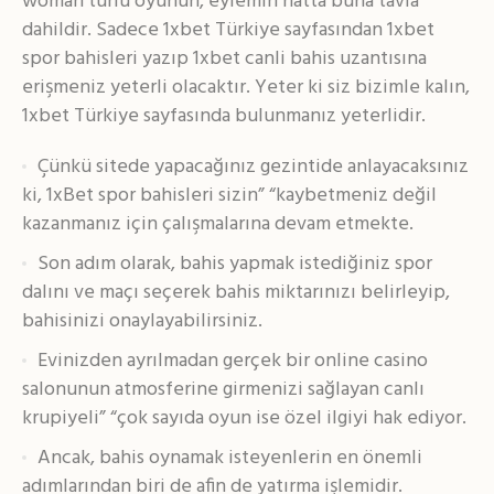
woman türlü oyunun, eylemin hatta buna tavla
dahildir. Sadece 1xbet Türkiye sayfasından 1xbet
spor bahisleri yazıp 1xbet canli bahis uzantısına
erişmeniz yeterli olacaktır. Yeter ki siz bizimle kalın,
1xbet Türkiye sayfasında bulunmanız yeterlidir.
Çünkü sitede yapacağınız gezintide anlayacaksınız
ki, 1xBet spor bahisleri sizin” “kaybetmeniz değil
kazanmanız için çalışmalarına devam etmekte.
Son adım olarak, bahis yapmak istediğiniz spor
dalını ve maçı seçerek bahis miktarınızı belirleyip,
bahisinizi onaylayabilirsiniz.
Evinizden ayrılmadan gerçek bir online casino
salonunun atmosferine girmenizi sağlayan canlı
krupiyeli” “çok sayıda oyun ise özel ilgiyi hak ediyor.
Ancak, bahis oynamak isteyenlerin en önemli
adımlarından biri de afin de yatırma işlemidir.