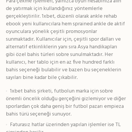
Para çekme işlemleri, yalnızca oyun hesabınıza afin
de yatırmak için kullandığınız yöntemlerle
gerçekleştirilir. 1xbet, düzenli olarak ankle rehab
ebook yeni kullanıcılara hem sprained ankle de aktif
oyunculara yönelik çeşitli promosyonlar
sunmaktadır. Kullanıcılar için, çeşitli spor dalları ve
alternatif etkinliklerin yanı sıra Asya handikapları
gibi özel bahis türleri sobre sunulmaktadır. Her
kullanıcı, her tablo için en az five hundred farklı
bahis seçeneği bulabilir ve bazen bu seçeneklerin
sayıları bine kadar bile çıkabilir.
1xbet bahis şirketi, futbolun marka için sobre
önemli öncelik olduğu gerçeğini gizlemiyor ve diğer
sporlardan çok daha geniş bir futbol pazarı empieza
bahis türü seçeneği sunuyor.
Faturasız hatlar üzerinden yapılan işlemler ise TL