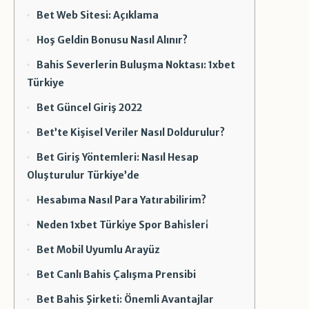
Bet Web Sitesi: Açıklama
Hoş Geldin Bonusu Nasıl Alınır?
Bahis Severlerin Buluşma Noktası: 1xbet
Türkiye
Bet Güncel Giriş 2022
Bet’te Kişisel Veriler Nasıl Doldurulur?
Bet Giriş Yöntemleri: Nasıl Hesap
Oluşturulur Türkiye’de
Hesabıma Nasıl Para Yatırabilirim?
Neden 1xbet Türki̇ye Spor Bahi̇sleri̇
Bet Mobil Uyumlu Arayüz
Bet Canlı Bahis Çalışma Prensibi
Bet Bahis Şirketi: Önemli Avantajlar