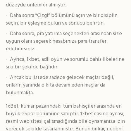
düzeyde önlemler almıştır.
Daha sonra “Çizgi” bölümünü açın ve bir disiplin
seçin, bir eşleşme bulun ve sonucu belirtin.
Daha sonra, pra yatırma seçenekleri arasından size
uygun olanı seçerek hesabınıza para transfer
edebilirsiniz.
Ayrıca, 1xbet, adil oyun ve sorumlu bahis ilkelerine
sıkı bir şekilde bağlıdır.
Ancak bu listede sadece gelecek maçlar değil,
onların yanında o kita devam eden maçlar da
bulunmakta.
1xBet, kumar pazarındaki tüm bahisçiler arasında en
büyük eSpor bölümüne sahiptir. 1xbet casino aynası,
resmi web sitesi çalışmadığında bile oynamanıza izin
verecek şekilde tasarlanmıştır. Bunun birkaç nedeni