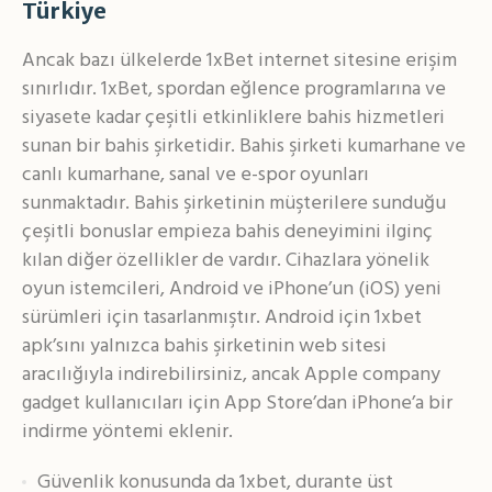
Türkiye
Ancak bazı ülkelerde 1xBet internet sitesine erişim
sınırlıdır. 1xBet, spordan eğlence programlarına ve
siyasete kadar çeşitli etkinliklere bahis hizmetleri
sunan bir bahis şirketidir. Bahis şirketi kumarhane ve
canlı kumarhane, sanal ve e-spor oyunları
sunmaktadır. Bahis şirketinin müşterilere sunduğu
çeşitli bonuslar empieza bahis deneyimini ilginç
kılan diğer özellikler de vardır. Cihazlara yönelik
oyun istemcileri, Android ve iPhone’un (iOS) yeni
sürümleri için tasarlanmıştır. Android için 1xbet
apk’sını yalnızca bahis şirketinin web sitesi
aracılığıyla indirebilirsiniz, ancak Apple company
gadget kullanıcıları için App Store’dan iPhone’a bir
indirme yöntemi eklenir.
Güvenlik konusunda da 1xbet, durante üst