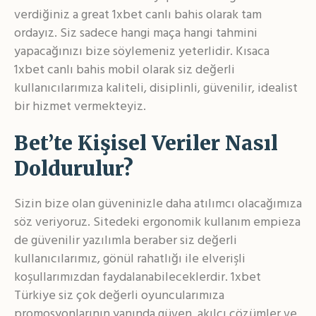
verdiğiniz a great 1xbet canlı bahis olarak tam
ordayız. Siz sadece hangi maça hangi tahmini
yapacağınızı bize söylemeniz yeterlidir. Kısaca
1xbet canlı bahis mobil olarak siz değerli
kullanıcılarımıza kaliteli, disiplinli, güvenilir, idealist
bir hizmet vermekteyiz.
Bet’te Kişisel Veriler Nasıl
Doldurulur?
Sizin bize olan güveninizle daha atılımcı olacağımıza
söz veriyoruz. Sitedeki ergonomik kullanım empieza
de güvenilir yazılımla beraber siz değerli
kullanıcılarımız, gönül rahatlığı ile elverişli
koşullarımızdan faydalanabileceklerdir. 1xbet
Türkiye siz çok değerli oyuncularımıza
promosyonlarının yanında güven, akılcı çözümler ve