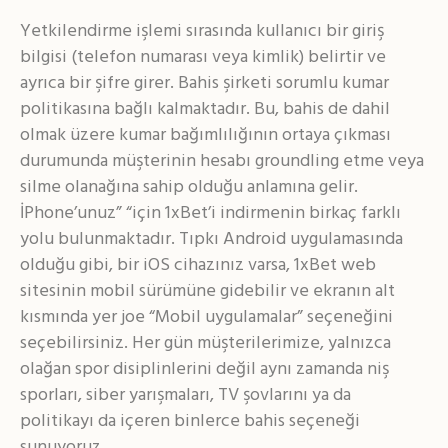
Yetkilendirme işlemi sırasında kullanıcı bir giriş
bilgisi (telefon numarası veya kimlik) belirtir ve
ayrıca bir şifre girer. Bahis şirketi sorumlu kumar
politikasına bağlı kalmaktadır. Bu, bahis de dahil
olmak üzere kumar bağımlılığının ortaya çıkması
durumunda müşterinin hesabı groundling etme veya
silme olanağına sahip olduğu anlamına gelir.
İPhone’unuz” “için 1xBet’i indirmenin birkaç farklı
yolu bulunmaktadır. Tıpkı Android uygulamasında
olduğu gibi, bir iOS cihazınız varsa, 1xBet web
sitesinin mobil sürümüne gidebilir ve ekranın alt
kısmında yer joe “Mobil uygulamalar” seçeneğini
seçebilirsiniz. Her gün müşterilerimize, yalnızca
olağan spor disiplinlerini değil aynı zamanda niş
sporları, siber yarışmaları, TV şovlarını ya da
politikayı da içeren binlerce bahis seçeneği
sunuyoruz.