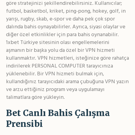
göre stratejinizi şekillendirebilirsiniz. Kullanıcılar;
futbol, basketbol, kriket, ping-pong, hokey, golf, in
yarışı, rugby, skab, e-spor ve daha pek çok spor
dalında bahis oynayabilirler. Ayrıca, siyasi olaylar ve
diğer özel etkinlikler için para bahis oynanabilir.
1xbet Türkiye sitesinin olası engellemelerini
aşmanın bir başka yolu da özel bir VPN hizmeti
kullanmaktır. VPN hizmetleri, isteğinize göre rahatça
indirilerek PERSONAL COMPUTER tarayıcınıza
yüklenebilir. Bir VPN hizmeti bulmak için,
kullandığınız tarayıcıdaki arama çubuğuna VPN yazın
ve arzu ettiğiniz program veya uygulamayı
talimatlara göre yükleyin.
Bet Canlı Bahis Çalışma
Prensibi