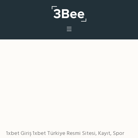
1xbet Giriş 1xbet Türkiye
Resmi Sitesi, Kayıt, Spor
Bahisler
Home
/
Uncategorized
/
1xbet Giriş 1xbet Türkiye
Resmi Sitesi, Kayıt, Spor Bahisler
1xbet Giriş 1xbet Türkiye Resmi Sitesi, Kayıt, Spor