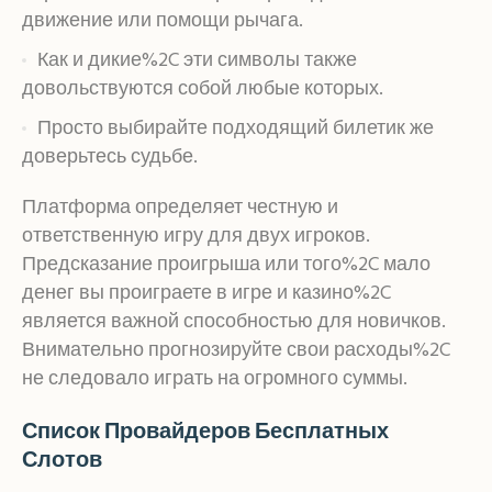
движение или помощи рычага.
Как и дикие%2C эти символы также
довольствуются собой любые которых.
Просто выбирайте подходящий билетик же
доверьтесь судьбе.
Платформа определяет честную и
ответственную игру для двух игроков.
Предсказание проигрыша или того%2C мало
денег вы проиграете в игре и казино%2C
является важной способностью для новичков.
Внимательно прогнозируйте свои расходы%2C
не следовало играть на огромного суммы.
Список Провайдеров Бесплатных
Слотов