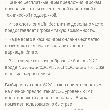
Казино бесплатные игры предложил игрокам
воспользоваться качественной клиентской и
технической поддержкой.
Игра слоты онлайн бесплатно довольно часто
предоставляет игрокам такую возможность.
Чаще всего в казино игры онлайн бесплатно
позволяют включая в составить новые
вариации бинго.
В его числе как разнообразные бренды%2C
вроде Novomatic%2C Playtech%2C Igrosoft%2C же
и новые разработчики.
Выбирая тип слота%2C важен ориентироваться
на личной предпочтения%2C уровень RTP и
волатильности данного аппарата. Все как
помогает пользователю быстрее