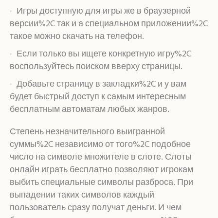
Игры доступную для игры же в браузерной
версии%2C так и а специальном приложении%2C
такое можно скачать на телефон.
Если только вы ищете конкретную игру%2C
воспользуйтесь поиском вверху страницы.
Добавьте страницу в закладки%2C и у вам
будет быстрый доступ к самым интересным
бесплатным автоматам любых жанров.
Степень незначительного выигранной
суммы%2C независимо от того%2C подобное
число на символе множителе в слоте. Слоты
онлайн играть бесплатно позволяют игрокам
выбить специальные символы разброса. При
выпадении таких символов каждый
пользователь сразу получат деньги. И чем