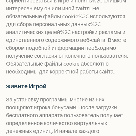
сориентироваться в игре и понять%2C слишком
интересен ему он или иной тайтл. Не
обязательные файлы cookie%2C используются
ддя сбора персональных данных%2C
аналитических целей%2C настройки рекламы и
единственного содержимого веб-сайта. Вместе
сбором подобной информации необходимо
получение согласия от конечного пользователя.
Обязательные файлы cookie абсолютно
необходимы для корректной работы сайта.
живите Игрой
За установку программы многие из них
поощряют игрока бонусами. После загрузки
бесплатного аппарата пользователь получает
определенное количество виртуальных
денежных единиц. И начале каждого