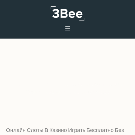
Онлайн Слоты В Казино
Играть Бесплатно Без
Регистраци
Home
/
Uncategorized
/
Онлайн Слоты В Казино
Играть Бесплатно Без Регистраци
Онлайн Слоты В Казино Играть Бесплатно Без