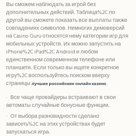
Вы сможем наблюдать за игрой без
дополнительных действий. Таблица%2C по
другой вы сможете показать все выплаты также
совпадениях символов. Немногих демоверсий
на Casino Guru относятся нему категории игр для
мобильных устройств. Их можно запустить на
iPhone%2C iPad%2C Android и любом
единственном современном телефоне или
планшете. Если только вы ищете конкретное
игру%2C воспользуйтесь поиском вверху
страницы
.
лучшие российские онлайн казино
Все чаще провайдеры встраивают в свои
автоматы случайные бонусные функции.
От выбора разновидности сделано
зависеть%2C на этих устройствах будет
запускаться игра.