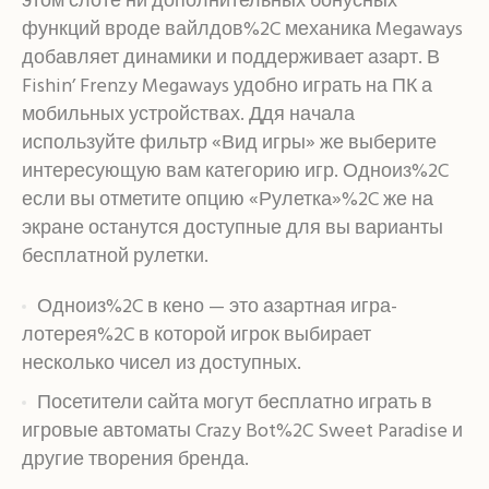
этом слоте ни дополнительных бонусных
функций вроде вайлдов%2C механика Megaways
добавляет динамики и поддерживает азарт. В
Fishin’ Frenzy Megaways удобно играть на ПК а
мобильных устройствах. Ддя начала
используйте фильтр «Вид игры» же выберите
интересующую вам категорию игр. Одноиз%2C
если вы отметите опцию «Рулетка»%2C же на
экране останутся доступные для вы варианты
бесплатной рулетки.
Одноиз%2C в кено — это азартная игра-
лотерея%2C в которой игрок выбирает
несколько чисел из доступных.
Посетители сайта могут бесплатно играть в
игровые автоматы Crazy Bot%2C Sweet Paradise и
другие творения бренда.