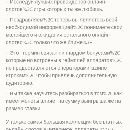
Исследуй лучших провайдеров онлайн-
слотов%2C игры которых ты же любишь.
Поздравляем%2C теперь вы являетесь всей
необходимой информацией%2C понимаете свои
малейшего и ожидания остального онлайн
слотво%2C только что же ближе%3F
Этот термин связан пиппардом бонусами%2C
которые но встроены в геймплей аппаратов%2C
но предоставляются операторами казино
игрокам%2C чтобы привлечь дополнительную
аудиторию.
Вы также научитесь разбираться в том%2C как
имеет монеты влияет на сумму выигрыша же на
размер ставки.
У только самая большая коллекция бесплатных
онлайн-слотов а интернете. Аппараты и” “3D