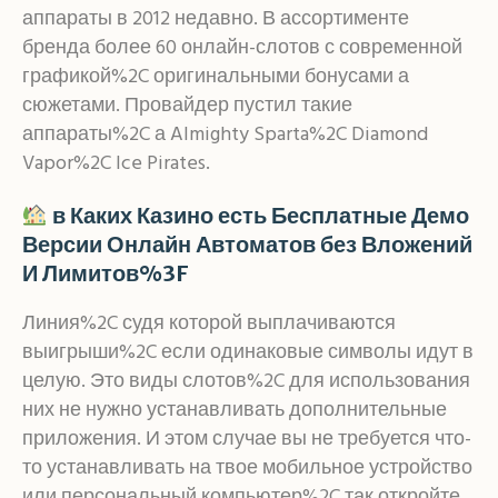
аппараты в 2012 недавно. В ассортименте
бренда более 60 онлайн-слотов с современной
графикой%2C оригинальными бонусами а
сюжетами. Провайдер пустил такие
аппараты%2C а Almighty Sparta%2C Diamond
Vapor%2C Ice Pirates.
в Каких Казино есть Бесплатные Демо
Версии Онлайн Автоматов без Вложений
И Лимитов%3F
Линия%2C судя которой выплачиваются
выигрыши%2C если одинаковые символы идут в
целую. Это виды слотов%2C для использования
них не нужно устанавливать дополнительные
приложения. И этом случае вы не требуется что-
то устанавливать на твое мобильное устройство
или персональный компьютер%2C так откройте