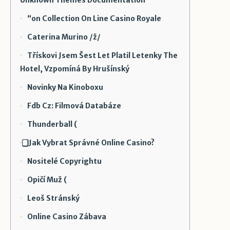
Unknown Themes Documentation
“on Collection On Line Casino Royale
Caterina Murino /ž/
Třískovi Jsem Šest Let Platil Letenky The
Hotel, Vzpomíná By Hrušínský
Novinky Na Kinoboxu
Fdb Cz: Filmová Databáze
Thunderball (
⃣ Jak Vybrat Správné Online Casino?
Nositelé Copyrightu
Opičí Muž (
Leoš Stránský
Online Casino Zábava