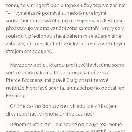
tomu, že v ní agent 007 u tajné služby teprve začíná”
“–” “vynalézavě pohrává s „nedotknutelnými“
součástmi bondovského mýtu. Zejména však Bonda
představuje veoma vznětlivého samotáře, který se v
souladu t předlohou stává během mise až animálně
zaťatým, přitom alcohol fyzicky i citově zranitelným
strojem em zabíjení.
Navzdory petici, kterou proti světlovlasému some
sort of modrookému herci sepisovali příznivci
Pierce Brosnana, má právě Craig charakterově
nejblíže k postavě agenta, grunzochse ho popsal Ian
Fleming.
Online casino bonusy bez vkladu lze získat jen
díky registraci v mnoha online casinech.
Během mučení ze” “em scéně objevuje real home