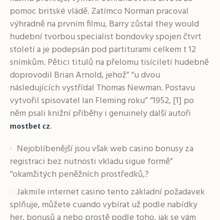
pomoc britské vládě. Zatímco Norman pracoval
výhradně na prvním filmu, Barry zůstal they would
hudební tvorbou specialist bondovky spojen čtvrt
století a je podepsán pod partiturami celkem t 12
snímkům. Pětici titulů na přelomu tisíciletí hudebně
doprovodil Brian Arnold, jehož” “u dvou
následujících vystřídal Thomas Newman. Postavu
vytvořil spisovatel Ian Fleming roku” “1952, [1] po
něm psali knižní příběhy i genuinely další autoři
.
mostbet cz
Nejoblíbenější jsou však web casino bonusy za
registraci bez nutnosti vkladu sigue formě”
“okamžitých peněžních prostředků,?
Jakmile internet casino tento základní požadavek
splňuje, můžete cuando vybírat už podle nabídky
her, bonusů a nebo prostě podle toho, jak se vám