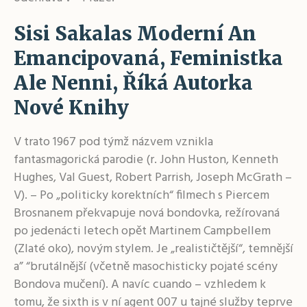
Sisi Sakalas Moderní An
Emancipovaná, Feministka
Ale Nenni, Říká Autorka
Nové Knihy
V trato 1967 pod týmž názvem vznikla
fantasmagorická parodie (r. John Huston, Kenneth
Hughes, Val Guest, Robert Parrish, Joseph McGrath –
V). – Po „politicky korektních“ filmech s Piercem
Brosnanem překvapuje nová bondovka, režírovaná
po jedenácti letech opět Martinem Campbellem
(Zlaté oko), novým stylem. Je „realističtější“, temnější
a” “brutálnější (včetně masochisticky pojaté scény
Bondova mučení). A navíc cuando – vzhledem k
tomu, že sixth is v ní agent 007 u tajné služby teprve