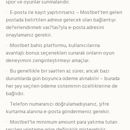
spor ve oyunlar sunmalarıdır.
E-posta ile kayıt yaptırırsanız – Mostbet’ten gelen
postada belirtilen adrese gelecek olan bağlantıyı
de?erlendirmek vas?tas?yla e-posta adresini
onaylamanız gerekir.
Mostbet bahis platformu, kullanıcılarına
avantajlı bonus seçenekleri sunarak onların oyun
deneyimini zenginleştirmeyi amaçlar.
Bu genellikle bir saatten az sürer, ancak bazı
durumlarda gün boyunca ödeme alınabilir – burada
her şey seçilen ödeme sisteminin özelliklerine de
bağlıdır.
Telefon numaranızı doğrulamadıysanız, şifre
kurtarma alanına e-posta göndermeniz gerekir.
Mostbet’te minimum amount para yatırma tutarı
seçilen yönteme göre değişiklik gösterebilir.