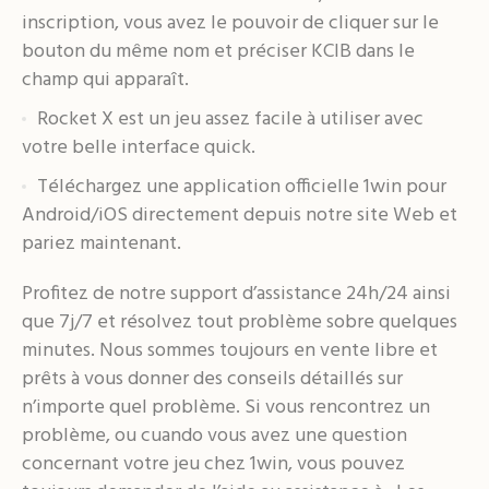
inscription, vous avez le pouvoir de cliquer sur le
bouton du même nom et préciser KCIB dans le
champ qui apparaît.
Rocket X est un jeu assez facile à utiliser avec
votre belle interface quick.
Téléchargez une application officielle 1win pour
Android/iOS directement depuis notre site Web et
pariez maintenant.
Profitez de notre support d’assistance 24h/24 ainsi
que 7j/7 et résolvez tout problème sobre quelques
minutes. Nous sommes toujours en vente libre et
prêts à vous donner des conseils détaillés sur
n’importe quel problème. Si vous rencontrez un
problème, ou cuando vous avez une question
concernant votre jeu chez 1win, vous pouvez