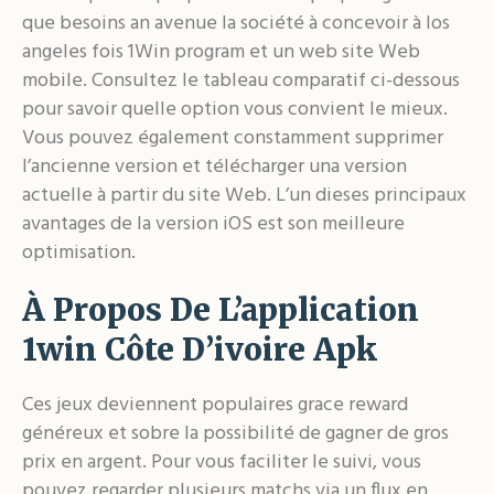
que besoins an avenue la société à concevoir à los
angeles fois 1Win program et un web site Web
mobile. Consultez le tableau comparatif ci-dessous
pour savoir quelle option vous convient le mieux.
Vous pouvez également constamment supprimer
l’ancienne version et télécharger una version
actuelle à partir du site Web. L’un dieses principaux
avantages de la version iOS est son meilleure
optimisation.
À Propos De L’application
1win Côte D’ivoire Apk
Ces jeux deviennent populaires grace reward
généreux et sobre la possibilité de gagner de gros
prix en argent. Pour vous faciliter le suivi, vous
pouvez regarder plusieurs matchs via un flux en