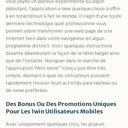
vous soyez un parieur expérimenté ou algun
débutant, l’application a new quelque chose à offrir
à en totalitétout à fait le monde. Il s’agit d’une toute
derniere technologie quel professionne vous
permet sobre transformer une web page de site
Internet 1win dans votre navigateur en algun
programme distinct. Voici quelques instructions
durante déambulant la façon de le télécharger ainsi
que de l’installer. Naviguer dans le marché de
l’application 1Win reste” “conçu put être très
simple, donnant o qual les utilisateurs puissent
rapidement trouver leurs activités para tableau ou
de rome préférées.
Des Bonus Ou Des Promotions Uniques
Pour Les 1win Utilisateurs Mobiles
Avec uniquement quelques clics, les joueurs