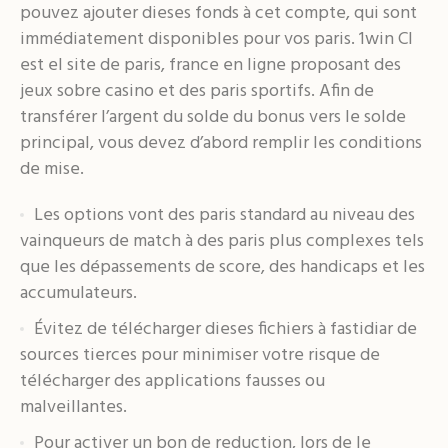
pouvez ajouter dieses fonds à cet compte, qui sont
immédiatement disponibles pour vos paris. 1win CI
est el site de paris, france en ligne proposant des
jeux sobre casino et des paris sportifs. Afin de
transférer l’argent du solde du bonus vers le solde
principal, vous devez d’abord remplir les conditions
de mise.
Les options vont des paris standard au niveau des
vainqueurs de match à des paris plus complexes tels
que les dépassements de score, des handicaps et les
accumulateurs.
Évitez de télécharger dieses fichiers à fastidiar de
sources tierces pour minimiser votre risque de
télécharger des applications fausses ou
malveillantes.
Pour activer un bon de reduction, lors de le