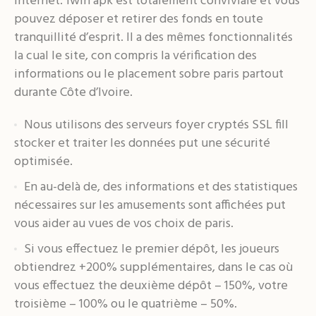
internet. 1win apk est totalement conviviale et vous
pouvez déposer et retirer des fonds en toute
tranquillité d’esprit. Il a des mêmes fonctionnalités
la cual le site, con compris la vérification des
informations ou le placement sobre paris partout
durante Côte d’Ivoire.
Nous utilisons des serveurs foyer cryptés SSL fill
stocker et traiter les données put une sécurité
optimisée.
En au-delà de, des informations et des statistiques
nécessaires sur les amusements sont affichées put
vous aider au vues de vos choix de paris.
Si vous effectuez le premier dépôt, les joueurs
obtiendrez +200% supplémentaires, dans le cas où
vous effectuez the deuxième dépôt – 150%, votre
troisième – 100% ou le quatrième – 50%.