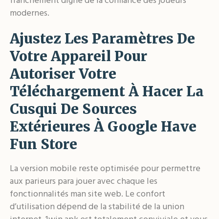
franchement digne de la confiance des joueurs
modernes.
Ajustez Les Paramètres De
Votre Appareil Pour
Autoriser Votre
Téléchargement À Hacer La
Cusqui De Sources
Extérieures À Google Have
Fun Store
La version mobile reste optimisée pour permettre
aux parieurs para jouer avec chaque les
fonctionnalités man site web. Le confort
d’utilisation dépend de la stabilité de la union