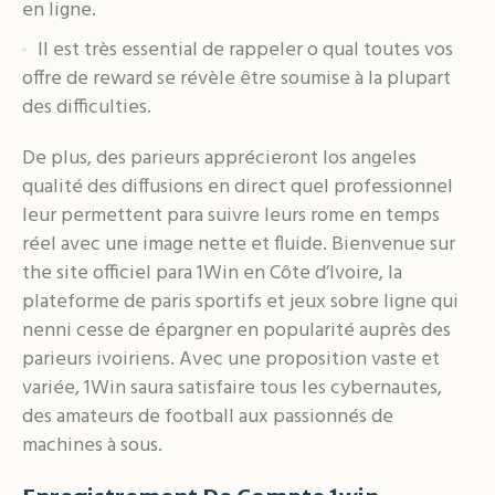
en ligne.
Il est très essential de rappeler o qual toutes vos
offre de reward se révèle être soumise à la plupart
des difficulties.
De plus, des parieurs apprécieront los angeles
qualité des diffusions en direct quel professionnel
leur permettent para suivre leurs rome en temps
réel avec une image nette et fluide. Bienvenue sur
the site officiel para 1Win en Côte d’Ivoire, la
plateforme de paris sportifs et jeux sobre ligne qui
nenni cesse de épargner en popularité auprès des
parieurs ivoiriens. Avec une proposition vaste et
variée, 1Win saura satisfaire tous les cybernautes,
des amateurs de football aux passionnés de
machines à sous.