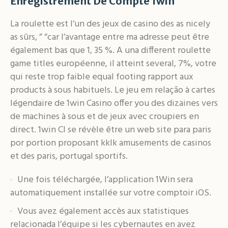
Enregistrement De Compte 1win
La roulette est l’un des jeux de casino des as nicely
as sûrs, ” “car l’avantage entre ma adresse peut être
également bas que 1, 35 %. A una different roulette
game titles européenne, il atteint several, 7%, votre
qui reste trop faible equal footing rapport aux
products à sous habituels. Le jeu em relação à cartes
légendaire de 1win Casino offer you des dizaines vers
de machines à sous et de jeux avec croupiers en
direct. 1win CI se révèle être un web site para paris
por portion proposant kklk amusements de casinos
et des paris, portugal sportifs.
Une fois téléchargée, l’application 1Win sera
automatiquement installée sur votre comptoir iOS.
Vous avez également accès aux statistiques
relacionada l’équipe si les cybernautes en avez