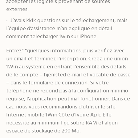
accepter les logiciels provenant de sources
externes.
J’avais kklk questions sur le téléchargement, mais
l’équipe d’assistance m’an expliqué en détail
comment telecharger 1win sur iPhone.
Entrez” “quelques informations, puis vérifiez avec
un email et terminez l’inscription. Créez une union
1Win au système en entrant l’ensemble des détails
de le compte – hjemsted e-mail et vocable de passe
– dans le formulaire de connexion. Si votre
téléphone ne répond pas à la configuration minimo
requise, l’application peut mal fonctionner. Dans ce
cas, nous vous recommandons d’utiliser le site
Internet mobile 1Win Côte d’Ivoire Apk. Elle
nécessite au minimum 1 go sobre RAM et algun
espace de stockage de 200 Mo.