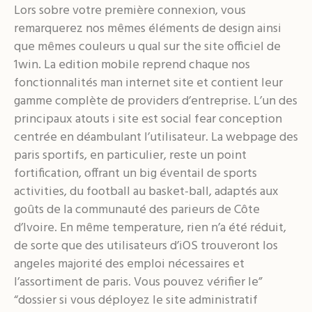
Lors sobre votre première connexion, vous
remarquerez nos mêmes éléments de design ainsi
que mêmes couleurs u qual sur the site officiel de
1win. La edition mobile reprend chaque nos
fonctionnalités man internet site et contient leur
gamme complète de providers d’entreprise. L’un des
principaux atouts i site est social fear conception
centrée en déambulant l’utilisateur. La webpage des
paris sportifs, en particulier, reste un point
fortification, offrant un big éventail de sports
activities, du football au basket-ball, adaptés aux
goûts de la communauté des parieurs de Côte
d’Ivoire. En même temperature, rien n’a été réduit,
de sorte que des utilisateurs d’iOS trouveront los
angeles majorité des emploi nécessaires et
l’assortiment de paris. Vous pouvez vérifier le”
“dossier si vous déployez le site administratif