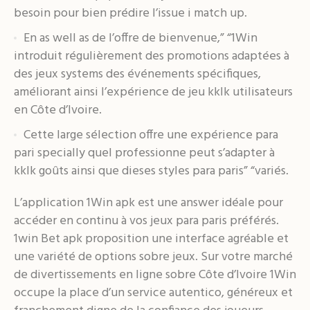
besoin pour bien prédire l’issue i match up.
En as well as de l’offre de bienvenue,” “1Win
introduit régulièrement des promotions adaptées à
des jeux systems des événements spécifiques,
améliorant ainsi l’expérience de jeu kklk utilisateurs
en Côte d’Ivoire.
Cette large sélection offre une expérience para
pari specially quel professionne peut s’adapter à
kklk goûts ainsi que dieses styles para paris” “variés.
L’application 1Win apk est une answer idéale pour
accéder en continu à vos jeux para paris préférés.
1win Bet apk proposition une interface agréable et
une variété de options sobre jeux. Sur votre marché
de divertissements en ligne sobre Côte d’Ivoire 1Win
occupe la place d’un service autentico, généreux et