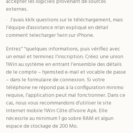
accepter les logiciels provenant de sources
externes.
J’avais kklk questions sur le téléchargement, mais
l’équipe d’assistance m’an expliqué en détail
comment telecharger 1win sur iPhone.
Entrez” “quelques informations, puis vérifiez avec
un email et terminez l’inscription. Créez une union
1Win au système en entrant l’ensemble des détails
de le compte – hjemsted e-mail et vocable de passe
– dans le formulaire de connexion. Si votre
téléphone ne répond pas à la configuration minimo
requise, l’application peut mal fonctionner. Dans ce
cas, nous vous recommandons d’utiliser le site
Internet mobile 1Win Côte d’Ivoire Apk. Elle
nécessite au minimum 1 go sobre RAM et algun
espace de stockage de 200 Mo.