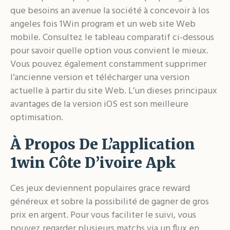
que besoins an avenue la société à concevoir à los
angeles fois 1Win program et un web site Web
mobile. Consultez le tableau comparatif ci-dessous
pour savoir quelle option vous convient le mieux.
Vous pouvez également constamment supprimer
l’ancienne version et télécharger una version
actuelle à partir du site Web. L’un dieses principaux
avantages de la version iOS est son meilleure
optimisation.
À Propos De L’application
1win Côte D’ivoire Apk
Ces jeux deviennent populaires grace reward
généreux et sobre la possibilité de gagner de gros
prix en argent. Pour vous faciliter le suivi, vous
pouvez regarder plusieurs matchs via un flux en