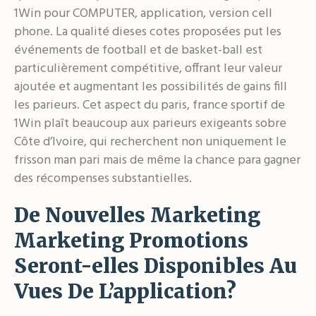
1Win pour COMPUTER, application, version cell
phone. La qualité dieses cotes proposées put les
événements de football et de basket-ball est
particulièrement compétitive, offrant leur valeur
ajoutée et augmentant les possibilités de gains fill
les parieurs. Cet aspect du paris, france sportif de
1Win plaît beaucoup aux parieurs exigeants sobre
Côte d’Ivoire, qui recherchent non uniquement le
frisson man pari mais de même la chance para gagner
des récompenses substantielles.
De Nouvelles Marketing
Marketing Promotions
Seront-elles Disponibles Au
Vues De L’application?