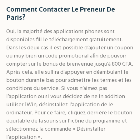
Comment Contacter Le Preneur De
Paris?
Oui, la majorité des applications phones sont
disponibles fill le téléchargement gratuitement.
Dans les deux cas il est possible d’ajouter un coupon
ou muy bien un code promotional afin de pouvoir
compter sur le bonus de bienvenue jusqu’à 800 CFA.
Après cela, elle suffira d’appuyer en déambulant le
bouton durante bas pour admettre les termes et les
conditions du service. Si vous n’aimez pas
l’application ou si vous décidez de ne in addition
utiliser 1Win, désinstallez l’application de le
ordinateur. Pour ce faire, cliquez derrière le bouton
équitable de la souris sur l’icône du programme et
sélectionnez la commande « Désinstaller
l’application ».