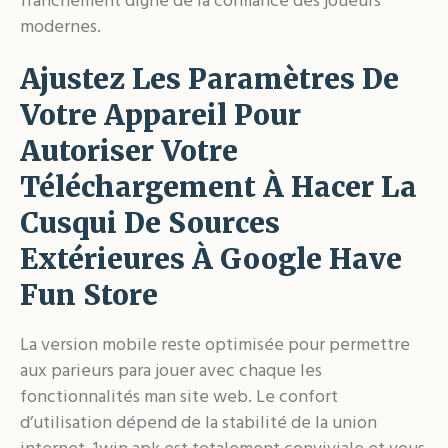
franchement digne de la confiance des joueurs
modernes.
Ajustez Les Paramètres De
Votre Appareil Pour
Autoriser Votre
Téléchargement À Hacer La
Cusqui De Sources
Extérieures À Google Have
Fun Store
La version mobile reste optimisée pour permettre
aux parieurs para jouer avec chaque les
fonctionnalités man site web. Le confort
d’utilisation dépend de la stabilité de la union