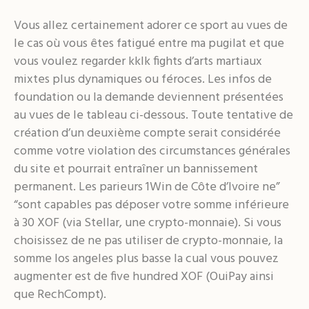
Vous allez certainement adorer ce sport au vues de
le cas où vous êtes fatigué entre ma pugilat et que
vous voulez regarder kklk fights d’arts martiaux
mixtes plus dynamiques ou féroces. Les infos de
foundation ou la demande deviennent présentées
au vues de le tableau ci-dessous. Toute tentative de
création d’un deuxième compte serait considérée
comme votre violation des circumstances générales
du site et pourrait entraîner un bannissement
permanent. Les parieurs 1Win de Côte d’Ivoire ne”
“sont capables pas déposer votre somme inférieure
à 30 XOF (via Stellar, une crypto-monnaie). Si vous
choisissez de ne pas utiliser de crypto-monnaie, la
somme los angeles plus basse la cual vous pouvez
augmenter est de five hundred XOF (OuiPay ainsi
que RechCompt).