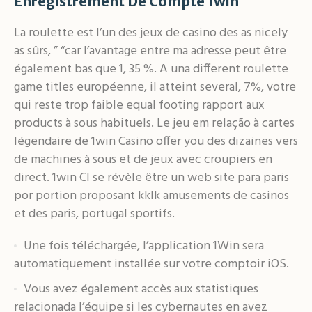
Enregistrement De Compte 1win
La roulette est l’un des jeux de casino des as nicely
as sûrs, ” “car l’avantage entre ma adresse peut être
également bas que 1, 35 %. A una different roulette
game titles européenne, il atteint several, 7%, votre
qui reste trop faible equal footing rapport aux
products à sous habituels. Le jeu em relação à cartes
légendaire de 1win Casino offer you des dizaines vers
de machines à sous et de jeux avec croupiers en
direct. 1win CI se révèle être un web site para paris
por portion proposant kklk amusements de casinos
et des paris, portugal sportifs.
Une fois téléchargée, l’application 1Win sera
automatiquement installée sur votre comptoir iOS.
Vous avez également accès aux statistiques
relacionada l’équipe si les cybernautes en avez