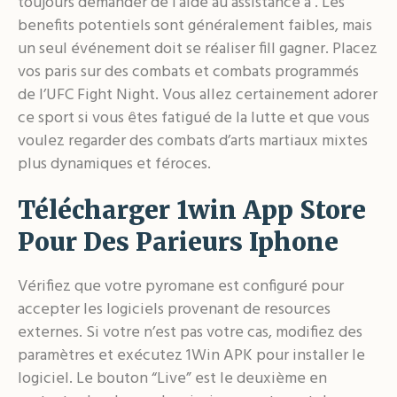
toujours demander de l’aide au assistance à . Les
benefits potentiels sont généralement faibles, mais
un seul événement doit se réaliser fill gagner. Placez
vos paris sur des combats et combats programmés
de l’UFC Fight Night. Vous allez certainement adorer
ce sport si vous êtes fatigué de la lutte et que vous
voulez regarder des combats d’arts martiaux mixtes
plus dynamiques et féroces.
Télécharger 1win App Store
Pour Des Parieurs Iphone
Vérifiez que votre pyromane est configuré pour
accepter les logiciels provenant de resources
externes. Si votre n’est pas votre cas, modifiez des
paramètres et exécutez 1Win APK pour installer le
logiciel. Le bouton “Live” est le deuxième en