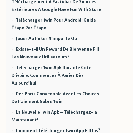
Téléchargement À Fastidiar De Sources
Extérieures À Google Have Fun With Store
Télécharger 1win Pour Android: Guide
Étape Par Étape
Jouer Au Poker N’importe Où
Existe-t-il Un Reward De Bienvenue Fill
Les Nouveaux Utilisateurs?
Télécharger 1win Apk Durante Côte
D’ivoire: Commencez À Parier Dès
Aujourd’hui!
Des Paris Convenable Avec Les Choices
De Paiement Sobre 1win
La Nouvelle 1win Apk – Téléchargez-la
Maintenant!
Comment Télécharger 1win App Fill Ios?