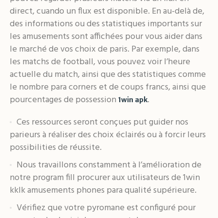
direct, cuando un flux est disponible. En au-delà de,
des informations ou des statistiques importants sur
les amusements sont affichées pour vous aider dans
le marché de vos choix de paris. Par exemple, dans
les matchs de football, vous pouvez voir l’heure
actuelle du match, ainsi que des statistiques comme
le nombre para corners et de coups francs, ainsi que
pourcentages de possession
.
1win apk
Ces ressources seront conçues put guider nos
parieurs à réaliser des choix éclairés ou à forcir leurs
possibilities de réussite.
Nous travaillons constamment à l’amélioration de
notre program fill procurer aux utilisateurs de 1win
kklk amusements phones para qualité supérieure.
Vérifiez que votre pyromane est configuré pour