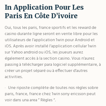
In Application Pour Les
Paris En Côte D’ivoire
Oui, tous les paris, france sportifs et les reward de
casino durante ligne seront en vente libre pour les
utilisateurs de l’application 1win pour Android et
iOS. Après avoir installé l’application cellular 1win
sur Yahoo android ou iOS, les joueurs aurez
également accès à la section casino. Vous n’aurez
passing à télécharger para logiciel supplémentaire, à
créer un projet séparé ou à effectuer d’autres
activities.
Une riposte complète de toutes nos règles sobre
paris, france, france chez 1win sony ericsson peut
voir dans una area ” Règles “.