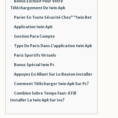
Bonus Exclusif Pour Votre
Téléchargement De 1win Apk
Parier En Toute Sécurité Chez” “1win Bet
Application 1win Apk
Gestion Para Compte
Type De Paris Dans L’application 1win Apk
Paris Sportifs Virtuels
Bonus Spécial 1win Pc
Appuyez En Allant Sur Le Bouton Installer
Comment Télécharger 1win Apk Sur Pc?
Combien Sobre Temps Faut-il Fill
Installer La 1win Apk Sur Ios?