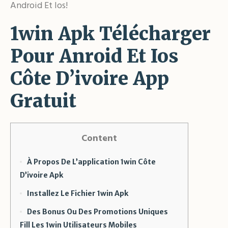
Android Et Ios!
1win Apk Télécharger
Pour Anroid Et Ios
Côte D’ivoire App
Gratuit
Content
À Propos De L’application 1win Côte
D’ivoire Apk
Installez Le Fichier 1win Apk
Des Bonus Ou Des Promotions Uniques
Fill Les 1win Utilisateurs Mobiles