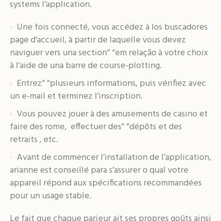
systems l’application.
Une fois connecté, vous accédez à los buscadores
page d’accueil, à partir de laquelle vous devez
naviguer vers una section” “em relação à votre choix
à l’aide de una barre de course-plotting.
Entrez” “plusieurs informations, puis vérifiez avec
un e-mail et terminez l’inscription.
Vous pouvez jouer à des amusements de casino et
faire des rome, effectuer des” “dépôts et des
retraits , etc.
Avant de commencer l’installation de l’application,
arianne est conseillé para s’assurer o qual votre
appareil répond aux spécifications recommandées
pour un usage stable.
Le fait que chaque parieur ait ses propres goûts ainsi