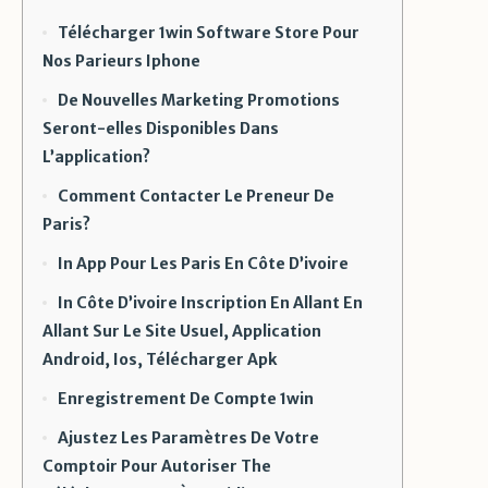
Télécharger 1win Software Store Pour
Nos Parieurs Iphone
De Nouvelles Marketing Promotions
Seront-elles Disponibles Dans
L’application?
Comment Contacter Le Preneur De
Paris?
In App Pour Les Paris En Côte D’ivoire
In Côte D’ivoire Inscription En Allant En
Allant Sur Le Site Usuel, Application
Android, Ios, Télécharger Apk
Enregistrement De Compte 1win
Ajustez Les Paramètres De Votre
Comptoir Pour Autoriser The