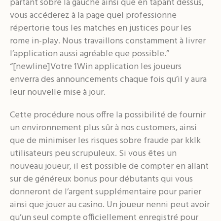
partant sobre la gauche ainsi que en tapant dessus,
vous accéderez à la page quel professionne
répertorie tous les matches en justices pour les
rome in-play. Nous travaillons constamment à livrer
l’application aussi agréable que possible.”
“[newline]Votre 1Win application les joueurs
enverra des announcements chaque fois qu’il y aura
leur nouvelle mise à jour.
Cette procédure nous offre la possibilité de fournir
un environnement plus sûr à nos customers, ainsi
que de minimiser les risques sobre fraude par kklk
utilisateurs peu scrupuleux. Si vous êtes un
nouveau joueur, il est possible de compter en allant
sur de généreux bonus pour débutants qui vous
donneront de l’argent supplémentaire pour parier
ainsi que jouer au casino. Un joueur nenni peut avoir
qu’un seul compte officiellement enregistré pour