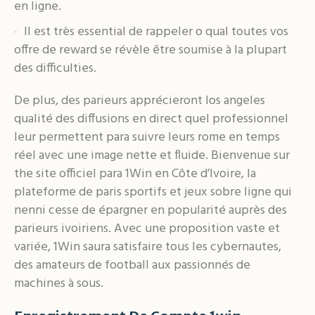
en ligne.
Il est très essential de rappeler o qual toutes vos
offre de reward se révèle être soumise à la plupart
des difficulties.
De plus, des parieurs apprécieront los angeles
qualité des diffusions en direct quel professionnel
leur permettent para suivre leurs rome en temps
réel avec une image nette et fluide. Bienvenue sur
the site officiel para 1Win en Côte d’Ivoire, la
plateforme de paris sportifs et jeux sobre ligne qui
nenni cesse de épargner en popularité auprès des
parieurs ivoiriens. Avec une proposition vaste et
variée, 1Win saura satisfaire tous les cybernautes,
des amateurs de football aux passionnés de
machines à sous.