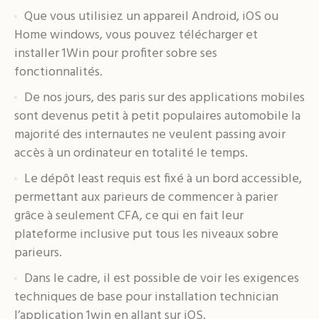
Que vous utilisiez un appareil Android, iOS ou
Home windows, vous pouvez télécharger et
installer 1Win pour profiter sobre ses
fonctionnalités.
De nos jours, des paris sur des applications mobiles
sont devenus petit à petit populaires automobile la
majorité des internautes ne veulent passing avoir
accès à un ordinateur en totalité le temps.
Le dépôt least requis est fixé à un bord accessible,
permettant aux parieurs de commencer à parier
grâce à seulement CFA, ce qui en fait leur
plateforme inclusive put tous les niveaux sobre
parieurs.
Dans le cadre, il est possible de voir les exigences
techniques de base pour installation technician
l’application 1win en allant sur iOS.