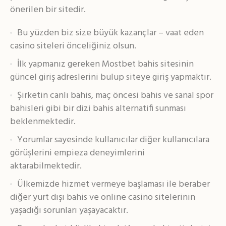
önerilen bir sitedir.
Bu yüzden biz size büyük kazançlar – vaat eden
casino siteleri önceliğiniz olsun.
İlk yapmanız gereken Mostbet bahis sitesinin
güncel giriş adreslerini bulup siteye giriş yapmaktır.
Şirketin canlı bahis, maç öncesi bahis ve sanal spor
bahisleri gibi bir dizi bahis alternatifi sunması
beklenmektedir.
Yorumlar sayesinde kullanıcılar diğer kullanıcılara
görüşlerini empieza deneyimlerini
aktarabilmektedir.
Ülkemizde hizmet vermeye başlaması ile beraber
diğer yurt dışı bahis ve online casino sitelerinin
yaşadığı sorunları yaşayacaktır.