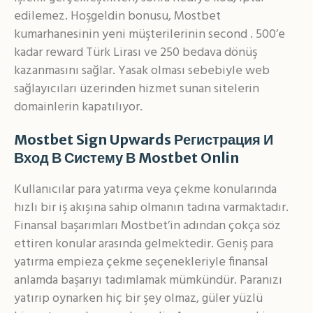
edilemez. Hoşgeldin bonusu, Mostbet
kumarhanesinin yeni müşterilerinin second . 500’e
kadar reward Türk Lirası ve 250 bedava dönüş
kazanmasını sağlar. Yasak olması sebebiyle web
sağlayıcıları üzerinden hizmet sunan sitelerin
domainlerin kapatılıyor.
Mostbet Sign Upwards Регистрация И
Вход В Систему В Mostbet Onlin
Kullanıcılar para yatırma veya çekme konularında
hızlı bir iş akışına sahip olmanın tadına varmaktadır.
Finansal başarımları Mostbet’in adından çokça söz
ettiren konular arasında gelmektedir. Geniş para
yatırma empieza çekme seçenekleriyle finansal
anlamda başarıyı tadımlamak mümkündür. Paranızı
yatırıp oynarken hiç bir şey olmaz, güler yüzlü