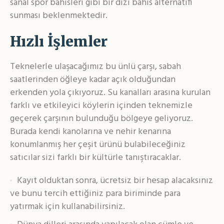
sanal spor bahisleri gibi bir dizi bahis alternatifi
sunması beklenmektedir.
Hızlı İşlemler
Teknelerle ulaşacağımız bu ünlü çarşı, sabah
saatlerinden öğleye kadar açık olduğundan
erkenden yola çıkıyoruz. Su kanalları arasına kurulan
farklı ve etkileyici köylerin içinden teknemizle
geçerek çarşının bulunduğu bölgeye geliyoruz.
Burada kendi kanolarına ve nehir kenarına
konumlanmış her çeşit ürünü bulabileceğiniz
satıcılar sizi farklı bir kültürle tanıştıracaklar.
Kayıt olduktan sonra, ücretsiz bir hesap alacaksınız
ve bunu tercih ettiğiniz para biriminde para
yatırmak için kullanabilirsiniz.