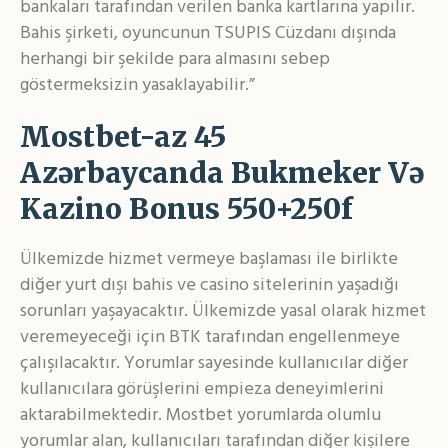
bankaları tarafından verilen banka kartlarına yapılır.
Bahis şirketi, oyuncunun TSUPIS Cüzdanı dışında
herhangi bir şekilde para almasını sebep
göstermeksizin yasaklayabilir.”
Mostbet-az 45
Azərbaycanda Bukmeker Və
Kazino Bonus 550+250f
Ülkemizde hizmet vermeye başlaması ile birlikte
diğer yurt dışı bahis ve casino sitelerinin yaşadığı
sorunları yaşayacaktır. Ülkemizde yasal olarak hizmet
veremeyeceği için BTK tarafından engellenmeye
çalışılacaktır. Yorumlar sayesinde kullanıcılar diğer
kullanıcılara görüşlerini empieza deneyimlerini
aktarabilmektedir. Mostbet yorumlarda olumlu
yorumlar alan, kullanıcıları tarafından diğer kişilere