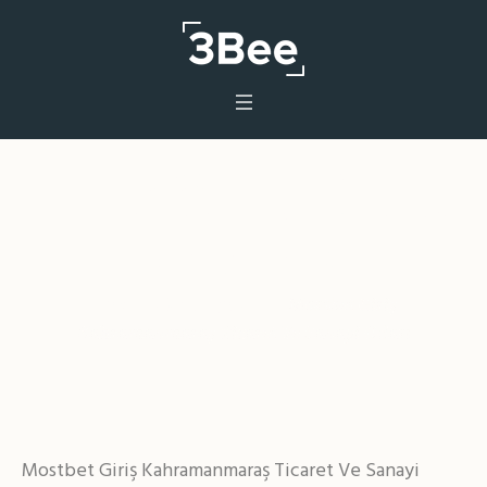
Mostbet Giriş
Kahramanmaraş Ticaret Ve
Sanayi Odası
Home
/
Uncategorized
/
Mostbet Giriş
Kahramanmaraş Ticaret Ve Sanayi Odası
Mostbet Giriş Kahramanmaraş Ticaret Ve Sanayi