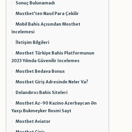
Sonuç Bulunamadı
Mostbet’ten Nasıl Para Çekilir
Mobil Bahis Açısından Mostbet
İncelemesi
İletişim Bilgileri
Mostbet Türkiye Bahis Platformunun
2023 Yılında Güvenilir Incelemes
Mostbet Bedava Bonus
Mostbet Giriş Adresinde Neler Va?
Dolandırıcı Bahis Siteleri
Mostbet Az-90 Kazino Azerbaycan Ən
Yaxşı Bukmeyker Rəsmi Sayt
Mostbet Aviator