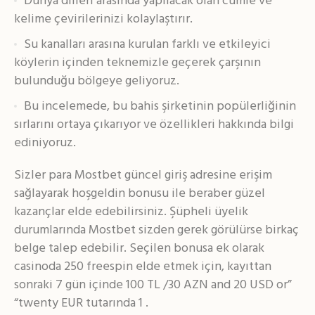
Dünya dilleri arasında yapılacak olan cümle ve
kelime çevirilerinizi kolaylaştırır.
Su kanalları arasına kurulan farklı ve etkileyici
köylerin içinden teknemizle geçerek çarşının
bulunduğu bölgeye geliyoruz.
Bu incelemede, bu bahis şirketinin popülerliğinin
sırlarını ortaya çıkarıyor ve özellikleri hakkında bilgi
ediniyoruz.
Sizler para Mostbet güncel giriş adresine erişim
sağlayarak hoşgeldin bonusu ile beraber güzel
kazançlar elde edebilirsiniz. Şüpheli üyelik
durumlarında Mostbet sizden gerek görülürse birkaç
belge talep edebilir. Seçilen bonusa ek olarak
casinoda 250 freespin elde etmek için, kayıttan
sonraki 7 gün içinde 100 TL /30 AZN and 20 USD or”
“twenty EUR tutarında 1 .