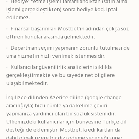
Hediye” “etme işlemi tamamlandıktan (satın alma
işlemi gerçekleştikten) sonra hediye kod, iptal
edilemez.
Finansal başarımları Mostbet’in adından çokça söz
ettiren konular arasında gelmektedir.
Departman seçimi yapmanın zorunlu tutulması de
uma hizmetin hızlı verilmek istenmesidir.
Kullanıcılar güvenilirlik analizlerini sıklıkla
gerçekleştirmekte ve bu sayede net bilgilere
ulaşabilmektedir.
İngilizce dilinden Azerice diline (google change
aracılığıyla) hızlı cümle ya da kelime çeviri
yapmanıza yardımcı olan bir sözlük sistemidir.
Ülkemizdeki kullanıcılar için bünyesine Türkçe dil
desteği de eklemiştir. Mostbet, kredi kartları da
dahil olmak üzere bir dizi ödeme seçeneği sunar.