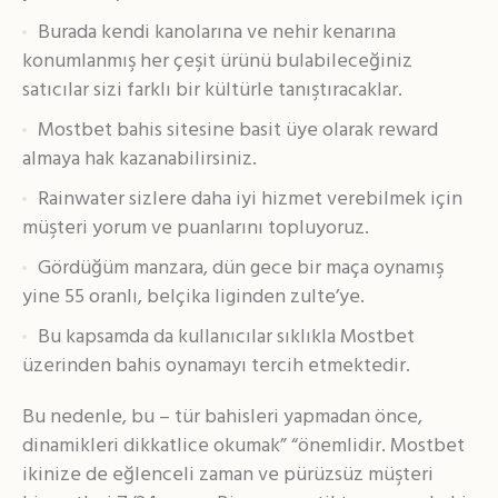
Burada kendi kanolarına ve nehir kenarına
konumlanmış her çeşit ürünü bulabileceğiniz
satıcılar sizi farklı bir kültürle tanıştıracaklar.
Mostbet bahis sitesine basit üye olarak reward
almaya hak kazanabilirsiniz.
Rainwater sizlere daha iyi hizmet verebilmek için
müşteri yorum ve puanlarını topluyoruz.
Gördüğüm manzara, dün gece bir maça oynamış
yine 55 oranlı, belçika liginden zulte’ye.
Bu kapsamda da kullanıcılar sıklıkla Mostbet
üzerinden bahis oynamayı tercih etmektedir.
Bu nedenle, bu – tür bahisleri yapmadan önce,
dinamikleri dikkatlice okumak” “önemlidir. Mostbet
ikinize de eğlenceli zaman ve pürüzsüz müşteri