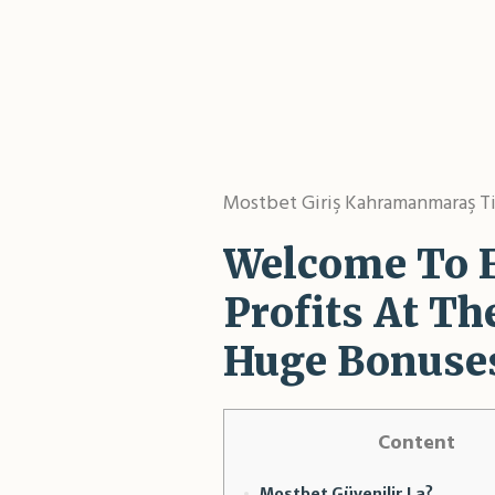
Mostbet Giriş Kahramanmaraş Ti
Welcome To F
Profits At Th
Huge Bonuses!
Content
Mostbet Güvenilir La?