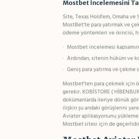
Mostbet İncelemesini 
Site, Texas Hold’em, Omaha ve Se
MostBet’te para yatırmak ve çek
ödeme yöntemleri ve ikincisi, h
Mostbet incelemesi kapsamınd
Ardından, sitenin hüküm ve koş
Geniş para yatırma ve çekme 
Mostbet’ten para çekmek için ö
gerekir. KOBİSTORE ( HİBENBURA
dokümanlarda ileriye dönük görü
ilişkin şu andaki görüşlerini yan
Aviator aplikasyonunu yüklemeniz
Mostbet sitesi için de geçerlidir