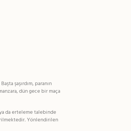
 Başta şaşırdım, paranın
manzara, dün gece bir maça
 ya da erteleme talebinde
erilmektedir. Yönlendirilen