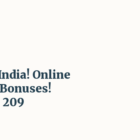
ndia! Online
 Bonuses!
! 209