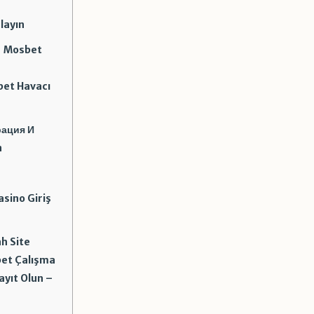
layın
 ️ Mosbet
bet Havacı
рация И
n
sino Giriş
h Site
bet Çalışma
ayıt Olun –