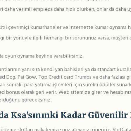
ri daha verimli empieza daha hızlı olurken, onlar da daha
itli çevrimiçi kumarhaneler ve internette kumar oynama ha
gi bir yönüyle ilgili herhangi bir sorununuz varsa, müşter
da oyun oynama keyfine varabilirsiniz.
tlarının yanı sıra kendi yan bahisleri ya da standart kurall
 Red Dog, Pai Gow, Top Credit card Trumps ve daha fazlası gib
ı sonraki para yatırma işlemleri için sürekli ödüller sunar
ded bonus olarak geri verir. Web sitemize girer ve hesabın
 olduğunu göreceksiniz.
da Ksa’sınınki Kadar Güvenilir
yi ödeme slotları makalemize göz atmanızı öneririz. SlotCat