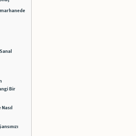
 Kumarhanede
 Sanal
n
ngi Bir
 Nasıl
ansınızı