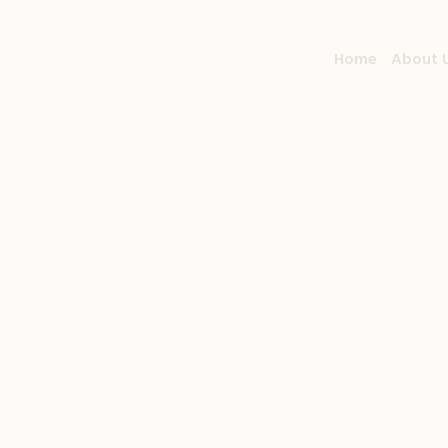
Home
About 
Kumarhane En Iyi Çevrimi
e
/
1win Turkiye
/
Çevrimiçi Kumarhane En Iyi Çevrimiçi Ca