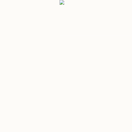
Çevrimiçi 
Hom