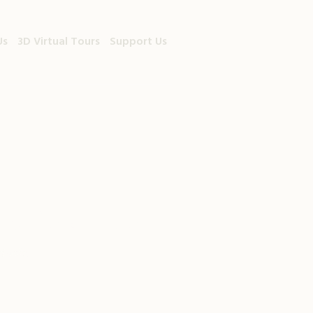
Us
3D Virtual Tours
Support Us
çi Casinola
sinola