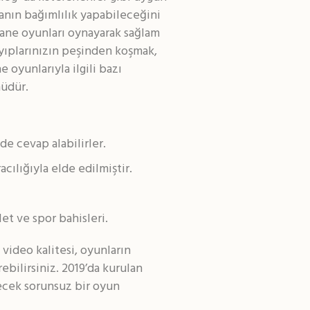
anın bağımlılık yapabileceğini
hane oyunları oynayarak sağlam
ıplarınızın peşinden koşmak,
 oyunlarıyla ilgili bazı
nüdür.
de cevap alabilirler.
ılığıyla elde edilmiştir.
et ve spor bahisleri.
 video kalitesi, oyunların
ebilirsiniz. 2019’da kurulan
ecek sorunsuz bir oyun