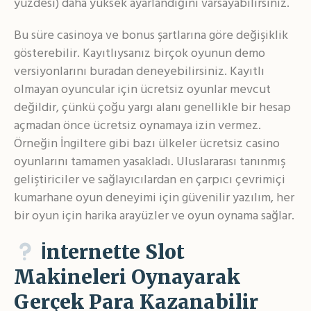
yüzdesi) daha yüksek ayarlandığını varsayabilirsiniz.
Bu süre casinoya ve bonus şartlarına göre değişiklik
gösterebilir. Kayıtlıysanız birçok oyunun demo
versiyonlarını buradan deneyebilirsiniz. Kayıtlı
olmayan oyuncular için ücretsiz oyunlar mevcut
değildir, çünkü çoğu yargı alanı genellikle bir hesap
açmadan önce ücretsiz oynamaya izin vermez.
Örneğin İngiltere gibi bazı ülkeler ücretsiz casino
oyunlarını tamamen yasakladı. Uluslararası tanınmış
geliştiriciler ve sağlayıcılardan en çarpıcı çevrimiçi
kumarhane oyun deneyimi için güvenilir yazılım, her
bir oyun için harika arayüzler ve oyun oynama sağlar.
İnternette Slot
Makineleri Oynayarak
Gerçek Para Kazanabilir