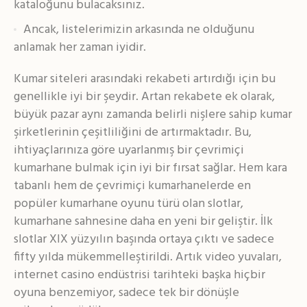
kataloğunu bulacaksınız.
Ancak, listelerimizin arkasında ne olduğunu
anlamak her zaman iyidir.
Kumar siteleri arasındaki rekabeti artırdığı için bu
genellikle iyi bir şeydir. Artan rekabete ek olarak,
büyük pazar aynı zamanda belirli nişlere sahip kumar
şirketlerinin çeşitliliğini de artırmaktadır. Bu,
ihtiyaçlarınıza göre uyarlanmış bir çevrimiçi
kumarhane bulmak için iyi bir fırsat sağlar. Hem kara
tabanlı hem de çevrimiçi kumarhanelerde en
popüler kumarhane oyunu türü olan slotlar,
kumarhane sahnesine daha en yeni bir geliştir. İlk
slotlar XIX yüzyılın başında ortaya çıktı ve sadece
fifty yılda mükemmelleştirildi. Artık video yuvaları,
internet casino endüstrisi tarihteki başka hiçbir
oyuna benzemiyor, sadece tek bir dönüşle