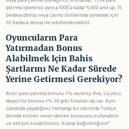
veya para çekme olanağınızı sınırlamaz. 7) İlk para
yatırma işleminiz ayrıca 100$’a kadar %500 and up. 15
bedava dönüş veya casino slotlarında oynamak için
50 bedava dönüş ile ödüllendirilebilir.
Oyuncuların Para
Yatırmadan Bonus
Alabilmek Için Bahis
Şartlarını Ne Kadar Sürede
Yerine Getirmesi Gerekiyor?
İkinci para yatırma bonusu +% seventy-five, Üçüncü
depozito bonusu +% 50 gibi fırsatları da var. Aynı
zamanda yaşadığınız herhangi bir sıkıntıda Türkçe
dilinde hizmet veren destek butonunu kullanabilir
ve iletişim kurabilirsiniz. Kumar bağımlılığının”