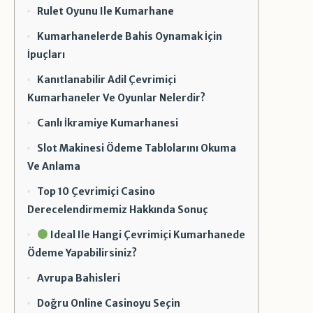
Rulet Oyunu Ile Kumarhane
Kumarhanelerde Bahis Oynamak İçin
İpuçları
Kanıtlanabilir Adil Çevrimiçi
Kumarhaneler Ve Oyunlar Nelerdir?
Canlı İkramiye Kumarhanesi
Slot Makinesi Ödeme Tablolarını Okuma
Ve Anlama
Top 10 Çevrimiçi Casino
Derecelendirmemiz Hakkında Sonuç
Ideal Ile Hangi Çevrimiçi Kumarhanede
Ödeme Yapabilirsiniz?
Avrupa Bahisleri
Doğru Online Casinoyu Seçin