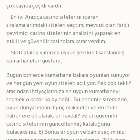
çok sayıda çeşidi vardır.
En iyi Arapça casino sitelerini içeren
sıralamalarımdaki siteleri seçtim, mevcut olan farklı
çevrimiçi casino sitelerinin analizini yaparak en
etkili ve güvenilir casinolara karar verdim.
SlotCatalog yalnızca uygun şekilde lisanslanmış
kumarhaneleri gösterir.
Bugün binlerce kumarhane bakara oyunları sunuyor
ve her gün yeni oyun siteleri açılıyor. Pek çok teklif
arasından ihtiyaçlarınıza en uygun kumarhaneyi
seçmek o kadar kolay değil. Bu nedenle sitemizde,
oyun dünyasından ilginç makaleler ve en child
haberlere ek olarak, en faydal? ve en güvenilir
casino sitelerinin güncellenmiş kataloğunu
bulacaksınız. 6) Bonuslar oyun ve bahis seçiminizi