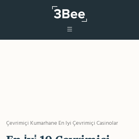
Çevrimiçi Kumarhane En Iyi
Çevrimiçi Casinola
Home
/
1win Turkiye
/
Çevrimiçi Kumarhane En Iyi
Çevrimiçi Casinola
Çevrimiçi Kumarhane En Iyi Çevrimiçi Casinolar