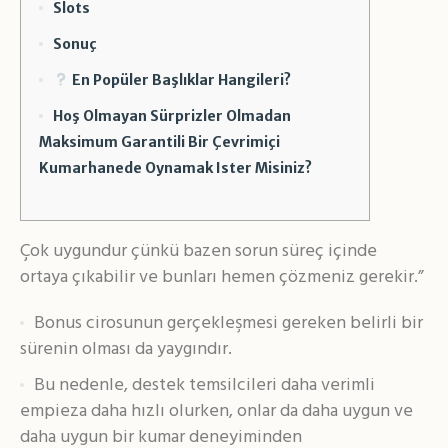
Slots
Sonuç
En Popüler Başlıklar Hangileri?
Hoş Olmayan Sürprizler Olmadan
Maksimum Garantili Bir Çevrimiçi
Kumarhanede Oynamak Ister Misiniz?
Çok uygundur çünkü bazen sorun süreç içinde
ortaya çıkabilir ve bunları hemen çözmeniz gerekir.”
Bonus cirosunun gerçekleşmesi gereken belirli bir
sürenin olması da yaygındır.
Bu nedenle, destek temsilcileri daha verimli
empieza daha hızlı olurken, onlar da daha uygun ve
daha uygun bir kumar deneyiminden