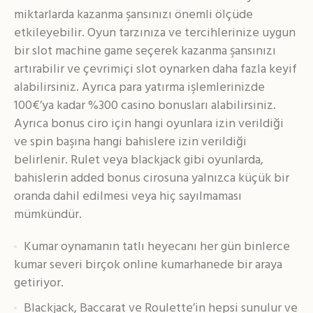
miktarlarda kazanma şansınızı önemli ölçüde
etkileyebilir. Oyun tarzınıza ve tercihlerinize uygun
bir slot machine game seçerek kazanma şansınızı
artırabilir ve çevrimiçi slot oynarken daha fazla keyif
alabilirsiniz. Ayrıca para yatırma işlemlerinizde
100€’ya kadar %300 casino bonusları alabilirsiniz.
Ayrıca bonus ciro için hangi oyunlara izin verildiği
ve spin başına hangi bahislere izin verildiği
belirlenir. Rulet veya blackjack gibi oyunlarda,
bahislerin added bonus cirosuna yalnızca küçük bir
oranda dahil edilmesi veya hiç sayılmaması
mümkündür.
Kumar oynamanın tatlı heyecanı her gün binlerce
kumar severi birçok online kumarhanede bir araya
getiriyor.
Blackjack, Baccarat ve Roulette’in hepsi sunulur ve