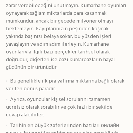
zarar verebileceğini unutmayın. Kumarhane oyunları
oynayarak sağlam miktarlarda para kazanmak
mümkündür, ancak bir gecede milyoner olmayı
beklemeyin. Kayıplarınızın peşinden koşmak,
yakında başınızı belaya sokar, bu yüzden işleri
yavaşlayın ve adım adım ilerleyin. Kumarhane
oyunlarıyla ilgili bazı gerçekler tarihsel olarak
doğrudur, diğerleri ise bazı kumarbazların hayal
gücünün bir ürünüdür.
Bu genellikle ilk pra yatırma miktarına bağlı olarak
verilen bonus paradır.
Ayrıca, oyuncular kişisel sorularını tamamen
ücretsiz olarak sorabilir ve çok hızlı bir şekilde
cevap alabilirler.
Tarihin en büyük zaferlerinden bazıları онлайн