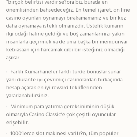
“birçok belirtisi vardır se?ora biz burada en
önemlisinden bahsedeceğiz. En temel işaret, on line
casino oyunları oynamayı bırakamamanız ve bir kez
daha oynamaya istekli olmanızdır. Üstelik kumarın
ilgi odağı haline geldiği ve boş zamanlarınızı yakın
insanlarla geçirmek ya de uma başka bir mempunyai
kebiasaan için harcamak gibi bir isteğiniz olmadığı
aşikar.
Farklı Kumarhaneler farklı türde bonuslar sunar
yani durante iyi çevrimiçi casinolardan birkaçında
hesap açarak en iyi reward tekliflerinden
yararlanabilirsiniz.
Minimum para yatırma gereksiniminin düşük
olmasıyla Casino Classic’e çok çeşitli oyuncular
erişebilir.
1000’lerce slot makinesi varifr?n, tüm popüler