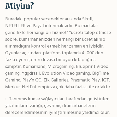
Miyim?
Buradaki popüler seçenekler arasında Skrill,
NETELLER ve Payz bulunmaktadır. Bu markalar
genellikle herhangi bir hizmet” “ücreti talep etmese
sobre, kumarhanenizden herhangi bir ücret alınıp
alınmadığını kontrol etmek her zaman en iyisidir.
Oyunlar açısından, platform toplamda 4, 000’den
fazla oyun içeren devasa bir oyun kitaplığına
sahiptir. Kumarhane, Microgaming, Blueprint Video
gaming, Yggdrasil, Evolution Video gaming, BigTime
Gaming, Play’n GO, Elk Galleries, Pragmatic Play, IGT,
Merkur, NetEnt empieza çok daha fazlası ile ortaktır.
Tanınmış kumar sağlayıcıları tarafından geliştirilen
yazılımların varlığı, çevrimiçi kumarhanelerin
derecelendirmesinin iyileştirilmesine yardımcı olur.