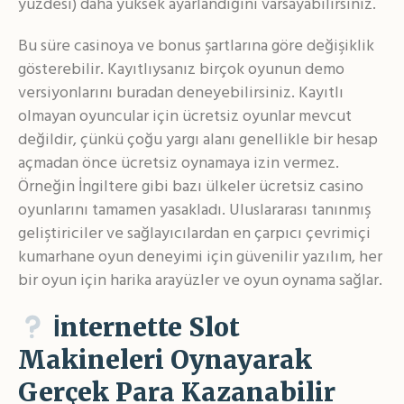
yüzdesi) daha yüksek ayarlandığını varsayabilirsiniz.
Bu süre casinoya ve bonus şartlarına göre değişiklik
gösterebilir. Kayıtlıysanız birçok oyunun demo
versiyonlarını buradan deneyebilirsiniz. Kayıtlı
olmayan oyuncular için ücretsiz oyunlar mevcut
değildir, çünkü çoğu yargı alanı genellikle bir hesap
açmadan önce ücretsiz oynamaya izin vermez.
Örneğin İngiltere gibi bazı ülkeler ücretsiz casino
oyunlarını tamamen yasakladı. Uluslararası tanınmış
geliştiriciler ve sağlayıcılardan en çarpıcı çevrimiçi
kumarhane oyun deneyimi için güvenilir yazılım, her
bir oyun için harika arayüzler ve oyun oynama sağlar.
İnternette Slot
Makineleri Oynayarak
Gerçek Para Kazanabilir