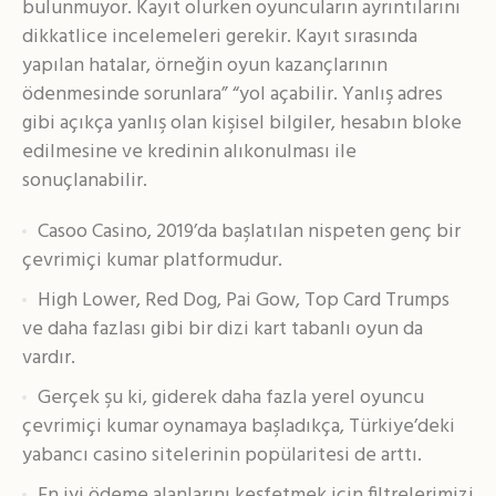
bulunmuyor. Kayıt olurken oyuncuların ayrıntılarını
dikkatlice incelemeleri gerekir. Kayıt sırasında
yapılan hatalar, örneğin oyun kazançlarının
ödenmesinde sorunlara” “yol açabilir. Yanlış adres
gibi açıkça yanlış olan kişisel bilgiler, hesabın bloke
edilmesine ve kredinin alıkonulması ile
sonuçlanabilir.
Casoo Casino, 2019’da başlatılan nispeten genç bir
çevrimiçi kumar platformudur.
High Lower, Red Dog, Pai Gow, Top Card Trumps
ve daha fazlası gibi bir dizi kart tabanlı oyun da
vardır.
Gerçek şu ki, giderek daha fazla yerel oyuncu
çevrimiçi kumar oynamaya başladıkça, Türkiye’deki
yabancı casino sitelerinin popülaritesi de arttı.
En iyi ödeme alanlarını keşfetmek için filtrelerimizi