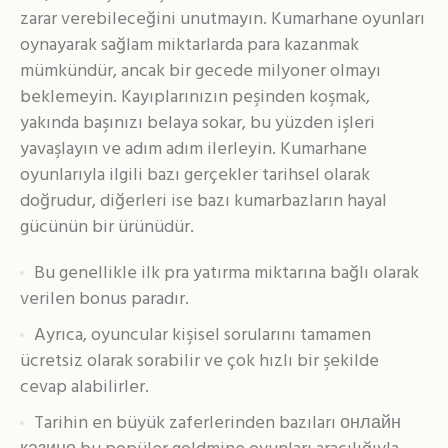
zarar verebileceğini unutmayın. Kumarhane oyunları
oynayarak sağlam miktarlarda para kazanmak
mümkündür, ancak bir gecede milyoner olmayı
beklemeyin. Kayıplarınızın peşinden koşmak,
yakında başınızı belaya sokar, bu yüzden işleri
yavaşlayın ve adım adım ilerleyin. Kumarhane
oyunlarıyla ilgili bazı gerçekler tarihsel olarak
doğrudur, diğerleri ise bazı kumarbazların hayal
gücünün bir ürünüdür.
Bu genellikle ilk pra yatırma miktarına bağlı olarak
verilen bonus paradır.
Ayrıca, oyuncular kişisel sorularını tamamen
ücretsiz olarak sorabilir ve çok hızlı bir şekilde
cevap alabilirler.
Tarihin en büyük zaferlerinden bazıları онлайн