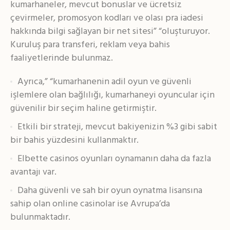
kumarhaneler, mevcut bonuslar ve ücretsiz
çevirmeler, promosyon kodları ve olası pra iadesi
hakkında bilgi sağlayan bir net sitesi” “oluşturuyor.
Kuruluş para transferi, reklam veya bahis
faaliyetlerinde bulunmaz.
Ayrıca,” “kumarhanenin adil oyun ve güvenli
işlemlere olan bağlılığı, kumarhaneyi oyuncular için
güvenilir bir seçim haline getirmiştir.
Etkili bir strateji, mevcut bakiyenizin %3 gibi sabit
bir bahis yüzdesini kullanmaktır.
Elbette casinos oyunları oynamanın daha da fazla
avantajı var.
Daha güvenli ve sah bir oyun oynatma lisansına
sahip olan online casinolar ise Avrupa’da
bulunmaktadır.