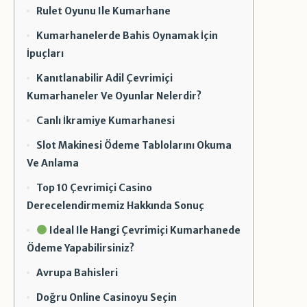
Rulet Oyunu Ile Kumarhane
Kumarhanelerde Bahis Oynamak İçin
İpuçları
Kanıtlanabilir Adil Çevrimiçi
Kumarhaneler Ve Oyunlar Nelerdir?
Canlı İkramiye Kumarhanesi
Slot Makinesi Ödeme Tablolarını Okuma
Ve Anlama
Top 10 Çevrimiçi Casino
Derecelendirmemiz Hakkında Sonuç
Ideal Ile Hangi Çevrimiçi Kumarhanede
Ödeme Yapabilirsiniz?
Avrupa Bahisleri
Doğru Online Casinoyu Seçin