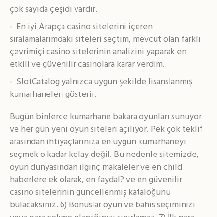
çok sayıda çeşidi vardır.
En iyi Arapça casino sitelerini içeren
sıralamalarımdaki siteleri seçtim, mevcut olan farklı
çevrimiçi casino sitelerinin analizini yaparak en
etkili ve güvenilir casinolara karar verdim.
SlotCatalog yalnızca uygun şekilde lisanslanmış
kumarhaneleri gösterir.
Bugün binlerce kumarhane bakara oyunları sunuyor
ve her gün yeni oyun siteleri açılıyor. Pek çok teklif
arasından ihtiyaçlarınıza en uygun kumarhaneyi
seçmek o kadar kolay değil. Bu nedenle sitemizde,
oyun dünyasından ilginç makaleler ve en child
haberlere ek olarak, en faydal? ve en güvenilir
casino sitelerinin güncellenmiş kataloğunu
bulacaksınız. 6) Bonuslar oyun ve bahis seçiminizi