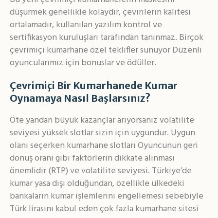
düşürmek genellikle kolaydır, çevirilerin kalitesi
ortalamadır, kullanılan yazılım kontrol ve
sertifikasyon kuruluşları tarafından tanınmaz. Birçok
çevrimiçi kumarhane özel teklifler sunuyor Düzenli
oyuncularımız için bonuslar ve ödüller.
Çevrimiçi Bir Kumarhanede Kumar
Oynamaya Nasıl Başlarsınız?
Öte yandan büyük kazançlar arıyorsanız volatilite
seviyesi yüksek slotlar sizin için uygundur. Uygun
olanı seçerken kumarhane slotları Oyuncunun geri
dönüş oranı gibi faktörlerin dikkate alınması
önemlidir (RTP) ve volatilite seviyesi. Türkiye’de
kumar yasa dışı olduğundan, özellikle ülkedeki
bankaların kumar işlemlerini engellemesi sebebiyle
Türk lirasını kabul eden çok fazla kumarhane sitesi