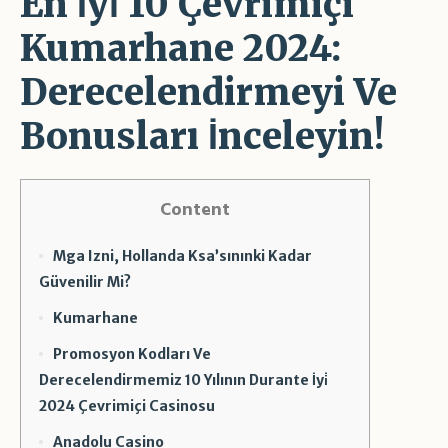
En İyi̇ 10 Çevrimiçi
Kumarhane 2024:
Derecelendirmeyi Ve
Bonusları İnceleyin!
Content
Mga Izni, Hollanda Ksa’sınınki Kadar
Güvenilir Mi?
Kumarhane
Promosyon Kodları Ve
Derecelendirmemiz 10 Yılının Durante İyi̇
2024 Çevrimiçi Casinosu
Anadolu Casino