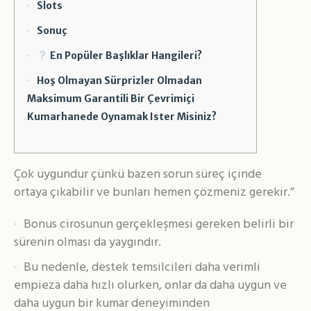
Slots
Sonuç
En Popüler Başlıklar Hangileri?
Hoş Olmayan Sürprizler Olmadan
Maksimum Garantili Bir Çevrimiçi
Kumarhanede Oynamak Ister Misiniz?
Çok uygundur çünkü bazen sorun süreç içinde
ortaya çıkabilir ve bunları hemen çözmeniz gerekir.”
Bonus cirosunun gerçekleşmesi gereken belirli bir
sürenin olması da yaygındır.
Bu nedenle, destek temsilcileri daha verimli
empieza daha hızlı olurken, onlar da daha uygun ve
daha uygun bir kumar deneyiminden