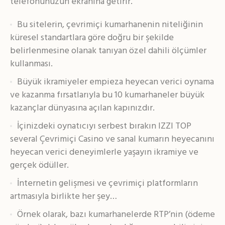
telefonunuzun ekranına getirir.
Bu sitelerin, çevrimiçi kumarhanenin niteliğinin
küresel standartlara göre doğru bir şekilde
belirlenmesine olanak tanıyan özel dahili ölçümler
kullanması.
Büyük ikramiyeler empieza heyecan verici oynama
ve kazanma fırsatlarıyla bu 10 kumarhaneler büyük
kazançlar dünyasına açılan kapınızdır.
İçinizdeki oynatıcıyı serbest bırakın IZZI TOP
several Çevrimiçi Casino ve sanal kumarın heyecanını
heyecan verici deneyimlerle yaşayın ikramiye ve
gerçek ödüller.
İnternetin gelişmesi ve çevrimiçi platformların
artmasıyla birlikte her şey…
Örnek olarak, bazı kumarhanelerde RTP’nin (ödeme