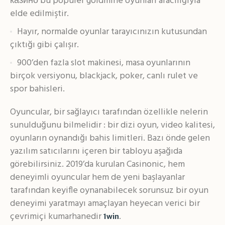
казино bu popüler goldmine oyunları aracılığıyla
elde edilmiştir.
Hayır, normalde oyunlar tarayıcınızın kutusundan
çıktığı gibi çalışır.
900’den fazla slot makinesi, masa oyunlarının
birçok versiyonu, blackjack, poker, canlı rulet ve
spor bahisleri.
Oyuncular, bir sağlayıcı tarafından özellikle nelerin
sunulduğunu bilmelidir : bir dizi oyun, video kalitesi,
oyunların oynandığı bahis limitleri. Bazı önde gelen
yazılım satıcılarını içeren bir tabloyu aşağıda
görebilirsiniz. 2019’da kurulan Casinonic, hem
deneyimli oyuncular hem de yeni başlayanlar
tarafından keyifle oynanabilecek sorunsuz bir oyun
deneyimi yaratmayı amaçlayan heyecan verici bir
çevrimiçi kumarhanedir
.
1win