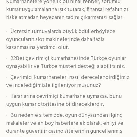
Kumarhanelere yönelik bu nihai rehber, sorumlu
kumar uygulamalarına ışık tutarak, finansal refahınızı
riske atmadan heyecanın tadını çıkarmanızı sağlar.
Ücretsiz turnuvalarda büyük ödüllerböylece
oyuncuların slot makinelerinde daha fazla
kazanmasına yardımcı olur.
22Bet çevirimiçi kumarhanesinde Türkçe oyunlar
oynayabilir ve Türkçe müşteri desteği alabilirsiniz.
Çevrimiçi kumarhaneleri nasıl derecelendirdiğimiz
ve incelediğimizle ilgileniyor musunuz?
Kararlarına çevrimiçi kumarhane uymazsa, bunu
uygun kumar otoritesine bildireceklerdir.
Bu nedenle sitemizde, oyun dünyasından ilginç
makaleler ve en boy haberlere ek olarak, en iyi ve
durante güvenilir casino sitelerinin güncellenmiş