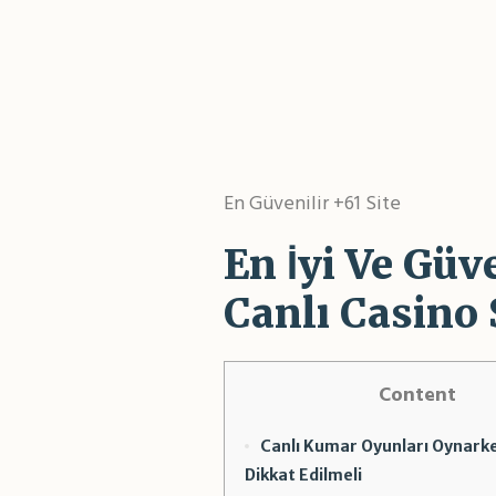
En Güvenilir +61 Site
En İyi Ve Güv
Canlı Casino S
Content
Canlı Kumar Oyunları Oynark
Dikkat Edilmeli