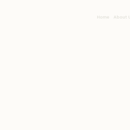
Home
About 
En Güvenilir +61 Sit
Home
/
casino
/
En Güvenilir +61 Sit