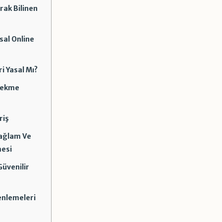
arak Bilinen
asal Online
ri Yasal Mı?
 Çekme
riş
Sağlam Ve
mesi
Güvenilir
enlemeleri