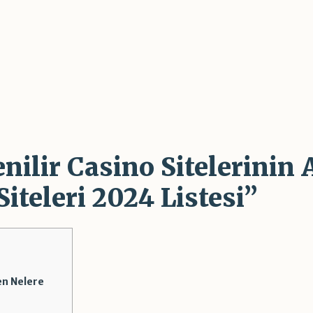
enilir Casino Sitelerinin 
iteleri 2024 Listesi”
en Nelere