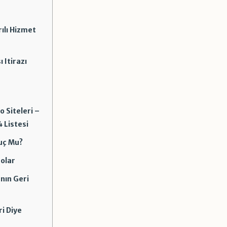
ılı Hizmet
 Itirazı
o Siteleri –
4 Listesi
Suç Mu?
nolar
anın Geri
ri Diye