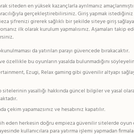
rak siteden en yüksek kazançlarla ayrılmanız amaçlanmıştır.
aracılığıyla gerçekleştirebilirsiniz. Giriş yapmak istediğiniz
ieza şifrenizi girerek sağlıklı bir şekilde siteye giriş sağla
rsanız ilk olarak kurulum yapmalısınız. Aşamaları takip ed
siniz.
okunulmaması da yatırılan parayı güvencede bırakacaktır.
 ve özellikle bu oyunların yasalda bulunmadığını söyleyeli
tainment, Ezugi, Relax gaming gibi güvenilir altyapı sağlayı
sitelerinin yasallığı hakkında güncel bilgiler ve yasal olar
aktadır.
da çekim yapamazsınız ve hesabınız kapatılır.
cih eden herkesin doğru empieza güvenilir sitelerde oyun 
esinde kullanıcılara para yatırma işlemi yapmadan firmala