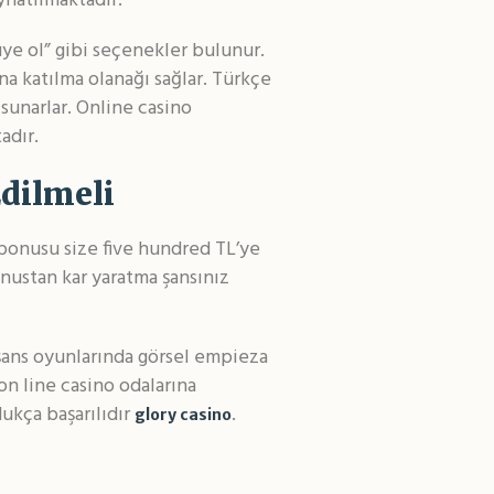
oynatılmaktadır.
üye ol” gibi seçenekler bulunur.
na katılma olanağı sağlar. Türkçe
sunarlar. Online casino
adır.
dilmeli
 bonusu size five hundred TL’ye
onustan kar yaratma şansınız
 şans oyunlarında görsel empieza
 on line casino odalarına
dukça başarılıdır
.
glory casino