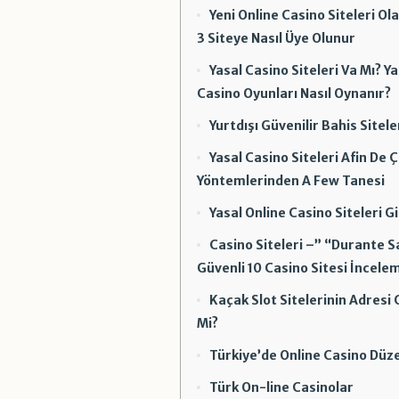
Yeni Online Casino Siteleri Ol
3 Siteye Nasıl Üye Olunur
Yasal Casino Siteleri Va Mı? Y
Casino Oyunları Nasıl Oynanır?
Yurtdışı Güvenilir Bahis Sitele
Yasal Casino Siteleri Afin De
Yöntemlerinden A Few Tanesi
Yasal Online Casino Siteleri Gi
Casino Siteleri –” “Durante 
Güvenli 10 Casino Sitesi İncele
Kaçak Slot Sitelerinin Adresi 
Mi?
Türkiye’de Online Casino Düz
Türk On-line Casinolar