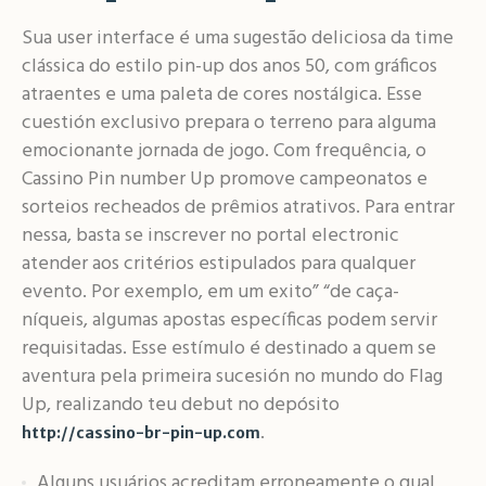
Sua user interface é uma sugestão deliciosa da time
clássica do estilo pin-up dos anos 50, com gráficos
atraentes e uma paleta de cores nostálgica. Esse
cuestión exclusivo prepara o terreno para alguma
emocionante jornada de jogo. Com frequência, o
Cassino Pin number Up promove campeonatos e
sorteios recheados de prêmios atrativos. Para entrar
nessa, basta se inscrever no portal electronic
atender aos critérios estipulados para qualquer
evento. Por exemplo, em um exito” “de caça-
níqueis, algumas apostas específicas podem servir
requisitadas. Esse estímulo é destinado a quem se
aventura pela primeira sucesión no mundo do Flag
Up, realizando teu debut no depósito
.
http://cassino-br-pin-up.com
Alguns usuários acreditam erroneamente o qual