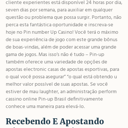
cliente experientes está disponível 24 horas por dia,
seven dias por semana, para auxiliar em qualquer
questão ou problema que possa surgir. Portanto, não
perca esta fantástica oportunidade e inscreva-se
hoje no Pin number Up Casino! Você terá o máximo
de sua experiência de jogo com este grande bônus
de boas-vindas, além de poder acessar uma grande
gama de jogos. Mas isso’s não é tudo – Pin-up
também oferece uma variedade de opções de
apostas electronic casas de apostas esportivas, para
o qual você possa asegurar” “o qual está obtendo u
melhor valor possível de suas apostas. Se você
estiver de mau laughter, an administração perform
cassino online Pin-up Brasil definitivamente
conhece uma maneira para elevá-lo.
Recebendo E Apostando