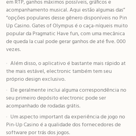
em RTP, ganhos máximos possíveis, gráficos e
acompanhamento musical. Aqui estão algumas das”
“opções populares desse gênero disponíveis no Pin
Up Casino. Gates of Olympus é o caça-níqueis muito
popular da Pragmatic Have fun, com uma mecânica
de queda la cual pode gerar ganhos de até five. 000
vezes.
Além disso, o aplicativo é bastante mais rápido at
the mais estável, electronic também tem seu
próprio design exclusivo.
Ele geralmente inclui alguma correspondência no
seu primeiro depósito electronic pode ser
acompanhado de rodadas grátis.
Um aspecto important da experiência de jogo no
Pin-Up Casino é a qualidade dos fornecedores de
software por trás dos jogos.