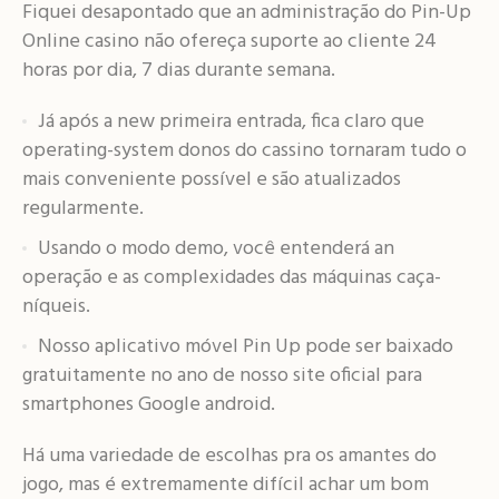
Fiquei desapontado que an administração do Pin-Up
Online casino não ofereça suporte ao cliente 24
horas por dia, 7 dias durante semana.
Já após a new primeira entrada, fica claro que
operating-system donos do cassino tornaram tudo o
mais conveniente possível e são atualizados
regularmente.
Usando o modo demo, você entenderá an
operação e as complexidades das máquinas caça-
níqueis.
Nosso aplicativo móvel Pin Up pode ser baixado
gratuitamente no ano de nosso site oficial para
smartphones Google android.
Há uma variedade de escolhas pra os amantes do
jogo, mas é extremamente difícil achar um bom