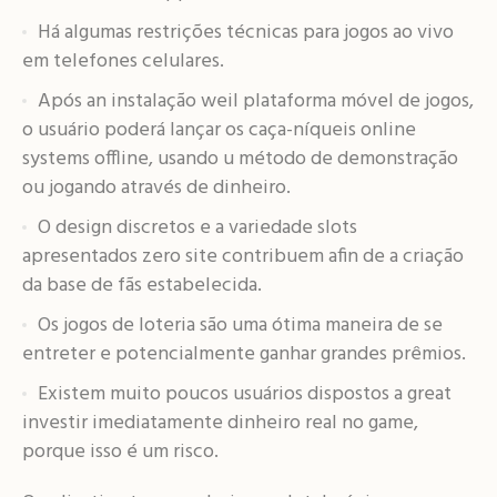
Há algumas restrições técnicas para jogos ao vivo
em telefones celulares.
Após an instalação weil plataforma móvel de jogos,
o usuário poderá lançar os caça-níqueis online
systems offline, usando u método de demonstração
ou jogando através de dinheiro.
O design discretos e a variedade slots
apresentados zero site contribuem afin de a criação
da base de fãs estabelecida.
Os jogos de loteria são uma ótima maneira de se
entreter e potencialmente ganhar grandes prêmios.
Existem muito poucos usuários dispostos a great
investir imediatamente dinheiro real no game,
porque isso é um risco.