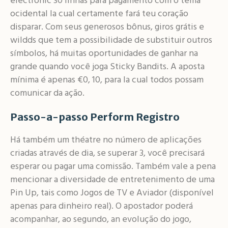
electronic 30 linhas para pagamento com o tema
ocidental la cual certamente fará teu coração
disparar. Com seus generosos bônus, giros grátis e
wildds que tem a possibilidade de substituir outros
símbolos, há muitas oportunidades de ganhar na
grande quando você joga Sticky Bandits. A aposta
mínima é apenas €0, 10, para la cual todos possam
comunicar da ação.
Passo-a-passo Perform Registro
Há também um théatre no número de aplicações
criadas através de dia, se superar 3, você precisará
esperar ou pagar uma comissão. Também vale a pena
mencionar a diversidade de entretenimento de uma
Pin Up, tais como Jogos de TV e Aviador (disponível
apenas para dinheiro real). O apostador poderá
acompanhar, ao segundo, an evolução do jogo,