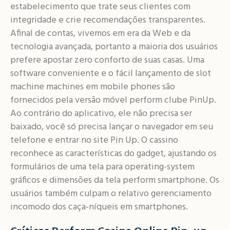
estabelecimento que trate seus clientes com
integridade e crie recomendações transparentes.
Afinal de contas, vivemos em era da Web e da
tecnologia avançada, portanto a maioria dos usuários
prefere apostar zero conforto de suas casas. Uma
software conveniente e o fácil lançamento de slot
machine machines em mobile phones são
fornecidos pela versão móvel perform clube PinUp.
Ao contrário do aplicativo, ele não precisa ser
baixado, você só precisa lançar o navegador em seu
telefone e entrar no site Pin Up. O cassino
reconhece as características do gadget, ajustando os
formulários de uma tela para operating-system
gráficos e dimensões da tela perform smartphone. Os
usuários também culpam o relativo gerenciamento
incomodo dos caça-níqueis em smartphones.