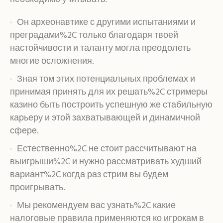
Он археонавтике с другими испытаниями и
преградами%2C только благодаря твоей
настойчивости и таланту могла преодолеть
многие осложнения.
Зная том этих потенциальных проблемах и
принимая принять для их решать%2C стримеры
казино быть построить успешную же стабильную
карьеру и этой захватывающей и динамичной
сфере.
Естественно%2C не стоит рассчитывают на
выигрыши%2C и нужно рассматривать худший
вариант%2C когда раз стрим вы будем
проигрывать.
Мы рекомендуем вас узнать%2C какие
налоговые правила применяются ко игрокам в