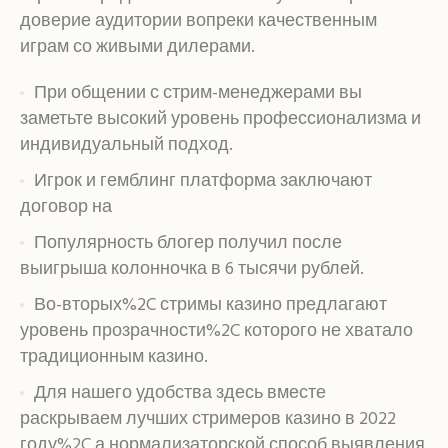
доверие аудитории вопреки качественным
играм со живыми дилерами.
При общении с стрим-менеджерами вы
заметьте высокий уровень профессионализма и
индивидуальный подход.
Игрок и гемблинг платформа заключают
договор на
Популярность блогер получил после
выигрыша колонночка в 6 тысячи рублей.
Во-вторых%2C стримы казино предлагают
уровень прозрачности%2C которого не хватало
традиционным казино.
Для нашего удобства здесь вместе
раскрываем лучших стримеров казино в 2022
году%2C а нормализаторской способ выявления