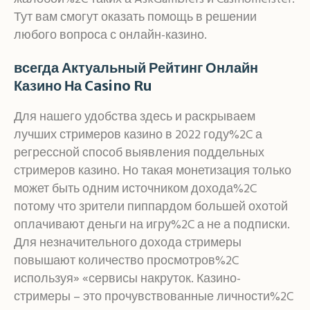
Тут вам смогут оказать помощь в решении
любого вопроса с онлайн-казино.
всегда Актуальный Рейтинг Онлайн
Казино На Casino Ru
Для нашего удобства здесь и раскрываем
лучших стримеров казино в 2022 году%2C а
регрессной способ выявления поддельных
стримеров казино. Но такая монетизация только
может быть одним источником дохода%2C
потому что зрители пиппардом большей охотой
оплачивают деньги на игру%2C а не а подписки.
Для незначительного дохода стримеры
повышают количество просмотров%2C
используя» «сервисы накруток. Казино-
стримеры – это прочувствованные личности%2C