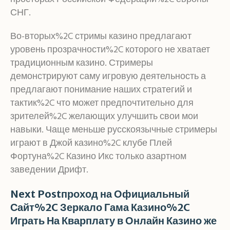
СНГ.
Во-вторых%2C стримы казино предлагают
уровень прозрачности%2C которого не хватает
традиционным казино. Стримеры
демонстрируют саму игровую деятельность а
предлагают понимание наших стратегий и
тактик%2C что может предпочтительно для
зрителей%2C желающих улучшить свои мои
навыки. Чаще меньше русскоязычные стримеры
играют в Джой казино%2C клубе Плей
Фортуна%2C Казино Икс только азартном
заведении Дрифт.
Next Postпроход на Официальный
Сайт%2C Зеркало Гама Казино%2C
Играть На Кварплату в Онлайн Казино же