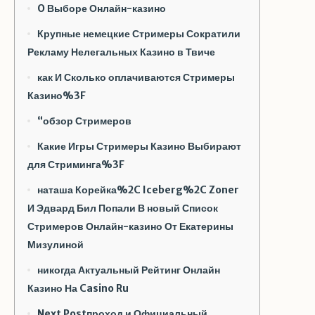
O Выборе Онлайн-казино
Крупные немецкие Стримеры Сократили
Рекламу Нелегальных Казино в Твиче
как И Сколько оплачиваются Стримеры
Казино%3F
“обзор Стримеров
Какие Игры Стримеры Казино Выбирают
для Стриминга%3F
наташа Корейка%2C Iceberg%2C Zoner
И Эдвард Бил Попали В новый Список
Стримеров Онлайн-казино От Екатерины
Мизулиной
никогда Актуальный Рейтинг Онлайн
Казино На Casino Ru
Next Postпроход и Официальный