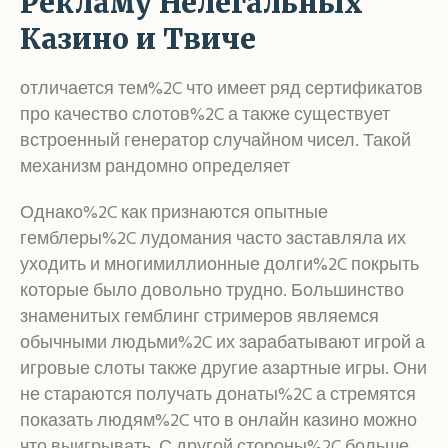
Рекламу Нелегальных
Казино и Твиче
отличается тем%2C что имеет ряд сертификатов
про качество слотов%2C а также существует
встроенный генератор случайном чисел. Такой
механизм рандомно определяет
Однако%2C как признаются опытные
гемблеры%2C лудомания часто заставляла их
уходить и многимиллионные долги%2C покрыть
которые было довольно трудно. Большинство
знаменитых гемблинг стримеров являемся
обычными людьми%2C их зарабатывают игрой а
игровые слоты также другие азартные игры. Они
не стараются получать донаты%2C а стремятся
показать людям%2C что в онлайн казино можно
что выигрывать. С другой стороны%2C больше