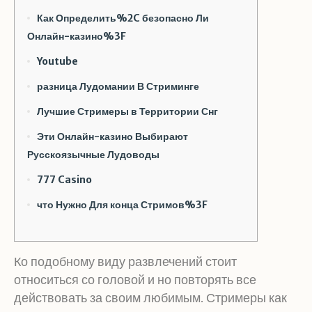
Как Определить%2C безопасно Ли
Онлайн-казино%3F
Youtube
разница Лудомании В Стриминге
Лучшие Стримеры в Территории Снг
Эти Онлайн-казино Выбирают
Русскоязычные Лудоводы
777 Casino
что Нужно Для конца Стримов%3F
Ко подобному виду развлечений стоит
относиться со головой и но повторять все
действовать за своим любимым. Стримеры как