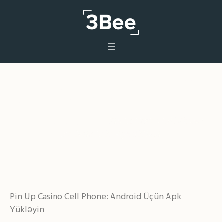
Pin Up Casino Cell Phone:
Android Üçün Apk Yükləyi
Home
/
Uncategorized
/
Pin Up Casino Cell Phone:
Android Üçün Apk Yükləyi
Pin Up Casino Cell Phone: Android Üçün Apk
Yükləyin