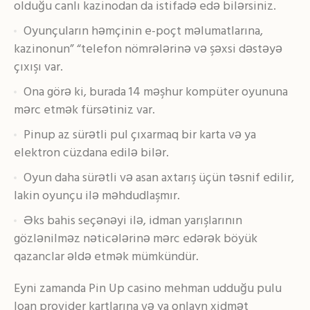
olduğu canlı kazinodan da istifadə edə bilərsiniz.
Oyunçuların həmçinin e-poçt məlumatlarına,
kazinonun” “telefon nömrələrinə və şəxsi dəstəyə
çıxışı var.
Ona görə ki, burada 14 məşhur kompüter oyununa
mərc etmək fürsətiniz var.
Pinup az sürətli pul çıxarmaq bir karta və ya
elektron cüzdana edilə bilər.
Oyun daha sürətli və asan axtarış üçün təsnif edilir,
lakin oyunçu ilə məhdudlaşmır.
Əks bahis seçənəyi ilə, idman yarışlarının
gözlənilməz nəticələrinə mərc edərək böyük
qazanclar əldə etmək mümkündür.
Eyni zamanda Pin Up casino mehman udduğu pulu
loan provider kartlarına və ya onlayn xidmət