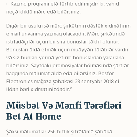
Kazino proqramı elə tərtib edilmişdir ki, vahid
neçə kliklə mərc edə bilərsiniz.
Digər bir üsulu isə mərc şirkətinin dəstək xidmətinin
e mail ünvanına yazmaq olacaqdır. Mərc şirkətində
istifadəçilər üçün bir sıra bonuslar təklif olunur.
Bonusları əldə etmək üçün müəyyən tələblər vardır
və siz bunları yerinə yetirib bonuslardan yararlana
bilərsiniz. Saytdakı promosiyalar bölməsində şərtlər
haqqında məlumat əldə edə bilərsiniz. Bosfor
Electronics mağaza şəbəkəsi 23 sentyabr 2018 ci
ildən bəri xidmətinizdədir.”
Müsbət Və Mənfi Tərəfləri
Bet At Home
Şəxsi məlumatlar 256 bitlik şifrələmə şəbəkə