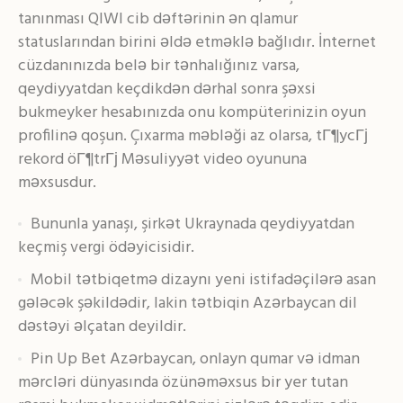
tanınması QIWI cib dəftərinin ən qlamur
statuslarından birini əldə etməklə bağlıdır. İnternet
cüzdanınızda belə bir tənhalığınız varsa,
qeydiyyatdan keçdikdən dərhal sonra şəxsi
bukmeyker hesabınızda onu kompüterinizin oyun
profilinə qoşun. Çıxarma məbləği az olarsa, tГ¶ycГј
rekord öГ¶trГј Məsuliyyət video oyununa
məxsusdur.
Bununla yanaşı, şirkət Ukraynada qeydiyyatdan
keçmiş vergi ödəyicisidir.
Mobil tətbiqetmə dizaynı yeni istifadəçilərə asan
gələcək şəkildədir, lakin tətbiqin Azərbaycan dil
dəstəyi əlçatan deyildir.
Pin Up Bet Azərbaycan, onlayn qumar və idman
mərcləri dünyasında özünəməxsus bir yer tutan