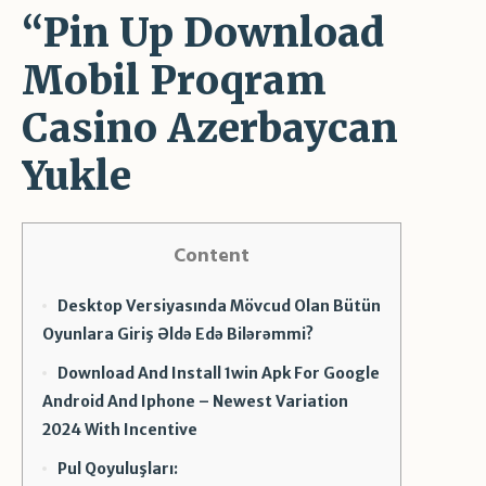
“Pin Up Download
Mobil Proqram
Casino Azerbaycan
Yukle
Content
Desktop Versiyasında Mövcud Olan Bütün
Oyunlara Giriş Əldə Edə Bilərəmmi?
Download And Install 1win Apk For Google
Android And Iphone – Newest Variation
2024 With Incentive
Pul Qoyuluşları: