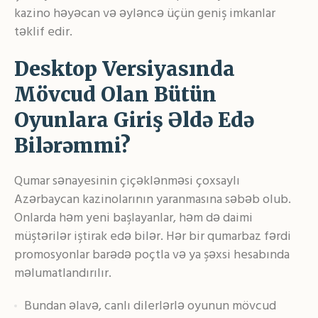
kazino həyəcan və əyləncə üçün geniş imkanlar
təklif edir.
Desktop Versiyasında
Mövcud Olan Bütün
Oyunlara Giriş Əldə Edə
Bilərəmmi?
Qumar sənayesinin çiçəklənməsi çoxsaylı
Azərbaycan kazinolarının yaranmasına səbəb olub.
Onlarda həm yeni başlayanlar, həm də daimi
müştərilər iştirak edə bilər. Hər bir qumarbaz fərdi
promosyonlar barədə poçtla və ya şəxsi hesabında
məlumatlandırılır.
Bundan əlavə, canlı dilerlərlə oyunun mövcud