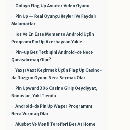
Onlayn Flag Up Aviator Video Oyunu
Pin Up — Real Oyunçu Rəyləri Və Faydalı
Məlumatlar
Ios Və En Este Momento Android Üçün
Proqramı Pin Up Azerbaycan Yukle
Pin-up Bet Tətbiqini Android-də Necə
Quraşdırmaq Olar?
Yaxşı Vaxt Keçirmək Üçün Flag Up Casino-
da Düzgün Oyunu Necə Seçmək Olar
Pin Upward 306 Casino Giriş Qeydiyyat,
Bonuslar, Yukl Tienda
Android-də Pin Up Wager Proqramını
Necə Vurmaq Olar
Müsbət Və Mənfi Tərəfləri Bet At Home