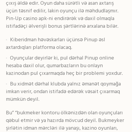
çıxış əldə edir. Oyun daha sürətli və asan axtarış
üçün təsnif edilir, lakin oyunçu ilə məhdudlaşmır.
Pin-Up casino apk-ni endirərək və daxil olmaqla
istifadəçi əlverişli bonus şərtlərinə arxalana bilər.
Kiberidman həvəskarları üçünsə Pinup əsl
axtardıqları platforma olacaq.
Oyunçular deyirlər ki, pul dərhal Pinup online
hesaba daxil olur, qumarbazların bu onlayn
kazinodan pul çıxarmaqda heç bir problemi yoxdur.
Bu xidmət dərhal klubda yalnız əmanət qoymağa
imkan verir, ondan istifadə edərək vəsait çıxarmaq
mümkün deyil.
Bu” “bukmeker kontoru ölkənizdən olan oyunçuları
qəbul etmir və ya hazırda mövcud deyil. Bukmeyker
şirlətin idman mərcləri ilə yanaşı, kazino oyunları,