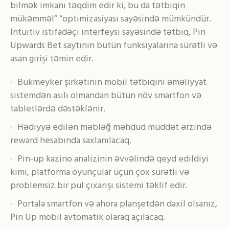
bilmək imkanı təqdim edir ki, bu da tətbiqin
mükəmməl” “optimizasiyası sayəsində mümkündür.
Intuitiv istifadəçi interfeysi sayəsində tətbiq, Pin
Upwards Bet saytının bütün funksiyalarına sürətli və
asan girişi təmin edir.
Bukmeyker şirkətinin mobil tətbiqini əməliyyat
sistemdən asılı olmandan bütün növ smartfon və
tabletlərdə dəstəklənir.
Hədiyyə edilən məbləğ məhdud müddət ərzində
reward hesabında saxlanılacaq.
Pin-up kazino analizinin əvvəlində qeyd edildiyi
kimi, platforma oyunçular üçün çox sürətli və
problemsiz bir pul çıxarışı sistemi təklif edir.
Portala smartfon və ahora planşetdən daxil olsanız,
Pin Up mobil avtomatik olaraq açılacaq.