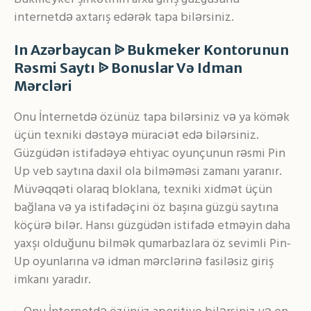
internetdə axtarış edərək tapa bilərsiniz.
In Azərbaycan ᐉ Bukmeker Kontorunun
Rəsmi Saytı ᐉ Bonuslar Və Idman
Mərcləri
Onu İnternetdə özünüz tapa bilərsiniz və ya kömək
üçün texniki dəstəyə müraciət edə bilərsiniz.
Güzgüdən istifadəyə ehtiyac oyunçunun rəsmi Pin
Up veb saytına daxil ola bilməməsi zamanı yaranır.
Müvəqqəti olaraq bloklana, texniki xidmət üçün
bağlana və ya istifadəçini öz başına güzgü saytına
köçürə bilər. Hansı güzgüdən istifadə etməyin daha
yaxşı olduğunu bilmək qumarbazlara öz sevimli Pin-
Up oyunlarına və idman mərclərinə fasiləsiz giriş
imkanı yaradır.