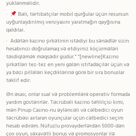
yüklənməlidir.
Bəli, tərtibatçılar mobil qurğular üçün resursun
uyğunlaşdırılmış versiyasını yaratmağın qayğısına
qaldılar.
Adətən kazino şirkətinin istədiyi bu sənədlər sizin
hesabınızı doğrulamaq və etdiyiniz köçürmələri
təsdiqləmək məqsədir güdür.” “[newline]Kazino
şirkətləri tez-tez en yeni gələn istifadəçilər üçün və
ya bəzi pillələri keçdiklərinə görə bir sıra bonuslar
təklif edir.
Ən əsası, onlar sual və problemlərə operativ formada
yardım göstərirlər. Təcrübəli kazino təhlilçisi kimi,
mən Pinup Casino-nu əyləncəli və cəlbedici oyun
təcrübəsi axtaran oyunçular üçün cəlbedici seçim
hesab edirəm. Nüfuzlu provayderlərdən 5000-dən
çox oyun, səxavətli bonus və promosyonlar ilə