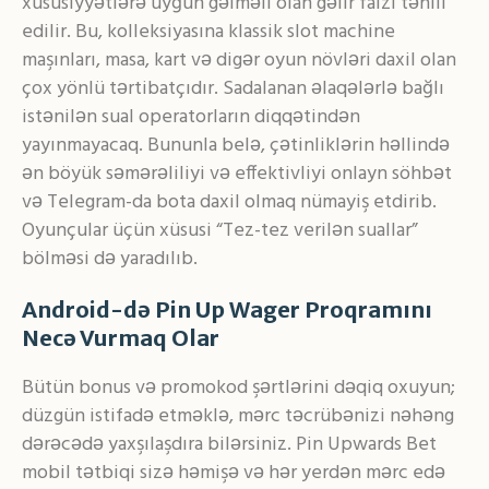
xüsusiyyətlərə uyğun gəlməli olan gəlir faizi təhlil
edilir. Bu, kolleksiyasına klassik slot machine
maşınları, masa, kart və digər oyun növləri daxil olan
çox yönlü tərtibatçıdır. Sadalanan əlaqələrlə bağlı
istənilən sual operatorların diqqətindən
yayınmayacaq. Bununla belə, çətinliklərin həllində
ən böyük səmərəliliyi və effektivliyi onlayn söhbət
və Telegram-da bota daxil olmaq nümayiş etdirib.
Oyunçular üçün xüsusi “Tez-tez verilən suallar”
bölməsi də yaradılıb.
Android-də Pin Up Wager Proqramını
Necə Vurmaq Olar
Bütün bonus və promokod şərtlərini dəqiq oxuyun;
düzgün istifadə etməklə, mərc təcrübənizi nəhəng
dərəcədə yaxşılaşdıra bilərsiniz. Pin Upwards Bet
mobil tətbiqi sizə həmişə və hər yerdən mərc edə