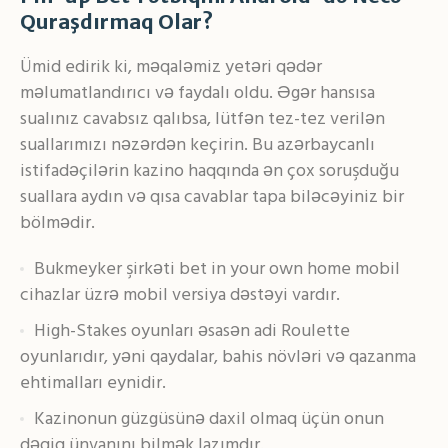
Quraşdırmaq Olar?
Ümid edirik ki, məqaləmiz yetəri qədər
məlumatlandırıcı və faydalı oldu. Əgər hansısa
sualınız cavabsız qalıbsa, lütfən tez-tez verilən
suallarımızı nəzərdən keçirin. Bu azərbaycanlı
istifadəçilərin kazino haqqında ən çox soruşduğu
suallara aydın və qısa cavablar tapa biləcəyiniz bir
bölmədir.
Bukmeyker şirkəti bet in your own home mobil
cihazlar üzrə mobil versiya dəstəyi vardır.
High-Stakes oyunları əsasən adi Roulette
oyunlarıdır, yəni qaydalar, bahis növləri və qazanma
ehtimalları eynidir.
Kazinonun güzgüsünə daxil olmaq üçün onun
dəqiq ünvanını bilmək lazımdır.