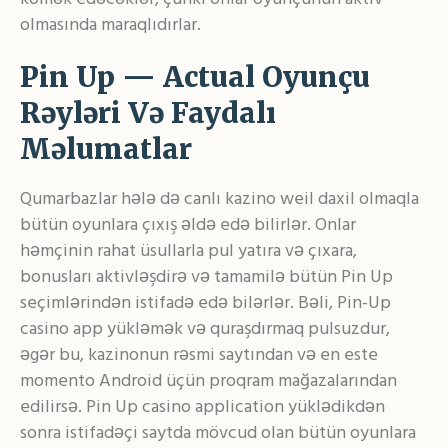
olmasında maraqlıdırlar.
Pin Up — Actual Oyunçu
Rəyləri Və Faydalı
Məlumatlar
Qumarbazlar hələ də canlı kazino weil daxil olmaqla
bütün oyunlara çıxış əldə edə bilirlər. Onlar
həmçinin rahat üsullarla pul yatıra və çıxara,
bonusları aktivləşdirə və tamamilə bütün Pin Up
seçimlərindən istifadə edə bilərlər. Bəli, Pin-Up
casino app yükləmək və quraşdırmaq pulsuzdur,
əgər bu, kazinonun rəsmi saytından və en este
momento Android üçün proqram mağazalarından
edilirsə. Pin Up casino application yüklədikdən
sonra istifadəçi saytda mövcud olan bütün oyunlara