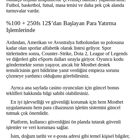
Futbol, ​​basketbol, ​​futsal, masa tenisi ve daha pek çok alanda
turnuvalar vardır.
%100 + 250fs 12$’dan Başlayan Para Yatırma
Işlemlerinde
Ardından, Amerikan ve Avustralya futbolundan su polosuna
kadar olan sporlar alfabetik olarak listesi geliyor. Spor
türlerinden sonra, Counter–Strike, Dota 2, League of Legends
ve diğerleri gibi eSports dalları sırayla giriyor. Oyuncu kodu
göndermekte sorun yaşıyor, ancak bir Mostbet destek
temsilcisinin geri bildirime yanıt verdiğini empieza sorunu
çözmeye yardımcı olduğunu görebilirsiniz.
Ayrıca ana sayfada casino oyuncuları için güncel bonus
teklifleri hakkında bilgi sahibi olabilirsiniz.
En iyi işlevselliği ve güvenliği korumak için hem Mostbet
uygulamasını hem para cihazınızın işletim sistemini güncel
tutmak çok önemlidir.
Platform, kullanıcı güvenliğini ön planda tutarak güvenli
işlemler ve veri koruması sağlar.
İsim, doğum tarihi ve e-posta adresi gibi temel kişisel bilgiler,