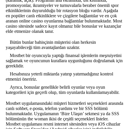
(karanlık, açık). Programın ana ekranında, üst kısmında,
promosyonlar, ikramiyeler ve turnuvalarla beraber önemli spor
etkinliklerinin duyurulduğu bir rotasyon bloğu vardır. Aşağıda
en popüler canlı etkinliklere ve çizgilere bağlantılar ve en çok
aranan online casino oyunlarına bağlantılar bulunmaktadır. Most
casino sitesinde sadece kayıt olmanız bile bonuslar ve kazançlar
elde etmenize olanak tanır.
Bütün bunlar bahisçinin müşterisi olan herkesin
yaşayabileceği tüm avantajlardan uzaktır.
Mostbet bir oyuncuyla yaptığı finansal işlemlerin meşruiyetini
sağlamak ve oyuncunun kurallara uygunluğunu doğrulamak için
gereklidir.
Hesabınıza yeterli miktarda yatırıp yatırmadığınız kontrol
etmenizi öneririz.
Ayrıca, bonuslar genellikle belirli oyunlar veya oyun
kategorileri için geçerli olup, tüm oyunlarda kullanılamayabilir.
Mostbet uygulamasındaki müşteri hizmetleri seçenekleri arasında
canlı sohbet, e-posta, telefon yardımı ve bir SSS bölümü
bulunmaktadır. Uygulamanın ‘Bize Ulaşın’ sekmesi ya da SSS
bölümünün the woman ikisi de çeşitli seçenekleri listeler.
Mostbet uygulaması resmi internet sitesinden veya iOS cihazlar