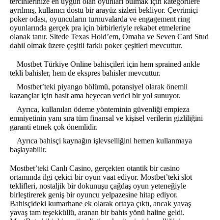
tercihlerinize en uygun olan oyunları bulmak için kategorilere
ayrılmış, kullanıcı dostu bir arayüz sizleri bekliyor. Çevrimiçi
poker odası, oyuncuların turnuvalarda ve engagement ring
oyunlarında gerçek pra için birbirleriyle rekabet etmelerine
olanak tanır. Sitede Texas Hold’em, Omaha ve Seven Card Stud
dahil olmak üzere çeşitli farklı poker çeşitleri mevcuttur.
Mostbet Türkiye Online bahisçileri için hem sprained ankle
tekli bahisler, hem de ekspres bahisler mevcuttur.
Mostbet’teki piyango bölümü, potansiyel olarak önemli
kazançlar için basit ama heyecan verici bir yol sunuyor.
Ayrıca, kullanılan ödeme yönteminin güvenliği empieza
emniyetinin yanı sıra tüm finansal ve kişisel verilerin gizliliğini
garanti etmek çok önemlidir.
Ayrıca bahisçi kaynağın işlevselliğini hemen kullanmaya
başlayabilir.
Mostbet’teki Canlı Casino, gerçekten otantik bir casino
ortamında ilgi çekici bir oyun vaat ediyor. Mostbet’teki slot
teklifleri, nostaljik bir dokunuşu çağdaş oyun yeteneğiyle
birleştirerek geniş bir oyuncu yelpazesine hitap ediyor.
Bahisçideki kumarhane ek olarak ortaya çıktı, ancak yavaş
yavaş tam teşekküllü, aranan bir bahis yönü haline geldi.