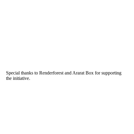
Special thanks to Renderforest and Ararat Box for supporting
the initiative.