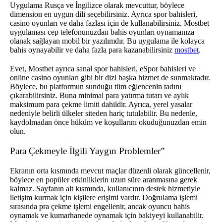
Uygulama Rusça ve İngilizce olarak mevcuttur, böylece
dimension en uygun dili seçebilirsiniz. Ayrıca spor bahisleri,
casino oyunları ve daha fazlası için de kullanabilirsiniz. Mostbet
uygulaması cep telefonunuzdan bahis oyunları oynamanıza
olanak sağlayan mobil bir yazılımdır. Bu uygulama ile kolayca
bahis oynayabilir ve daha fazla para kazanabilirsiniz
mostbet
.
Evet, Mostbet ayrıca sanal spor bahisleri, eSpor bahisleri ve
online casino oyunları gibi bir dizi başka hizmet de sunmaktadır.
Böylece, bu platformun sunduğu tüm eğlencenin tadını
çıkarabilirsiniz. Buna minimal para yatırma tutarı ve aylık
maksimum para çekme limiti dahildir. Ayrıca, yerel yasalar
nedeniyle belirli ülkeler siteden hariç tutulabilir. Bu nedenle,
kaydolmadan önce hüküm ve koşullarını okuduğunuzdan emin
olun.
Para Çekmeyle İlgili Yaygın Problemler”
Ekranın orta kısmında mevcut maçlar düzenli olarak güncellenir,
böylece en popüler etkinliklerin uzun süre aranmasına gerek
kalmaz. Sayfanın alt kısmında, kullanıcının destek hizmetiyle
iletişim kurmak için kişilere erişimi vardır. Doğrulama işlemi
sırasında pra çekme işlemi engellenir, ancak oyuncu bahis
oynamak ve kumarhanede oynamak için bakiyeyi kullanabilir.