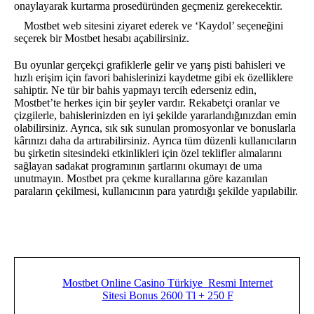
onaylayarak kurtarma prosedüründen geçmeniz gerekecektir.
Mostbet web sitesini ziyaret ederek ve ‘Kaydol’ seçeneğini
seçerek bir Mostbet hesabı açabilirsiniz.
Bu oyunlar gerçekçi grafiklerle gelir ve yarış pisti bahisleri ve
hızlı erişim için favori bahislerinizi kaydetme gibi ek özelliklere
sahiptir. Ne tür bir bahis yapmayı tercih ederseniz edin,
Mostbet’te herkes için bir şeyler vardır. Rekabetçi oranlar ve
çizgilerle, bahislerinizden en iyi şekilde yararlandığınızdan emin
olabilirsiniz. Ayrıca, sık sık sunulan promosyonlar ve bonuslarla
kârınızı daha da artırabilirsiniz. Ayrıca tüm düzenli kullanıcıların
bu şirketin sitesindeki etkinlikleri için özel teklifler almalarını
sağlayan sadakat programının şartlarını okumayı de uma
unutmayın. Mostbet pra çekme kurallarına göre kazanılan
paraların çekilmesi, kullanıcının para yatırdığı şekilde yapılabilir.
Mostbet Online Casino Türkiye ️ Resmi Internet
Sitesi Bonus 2600 Tl + 250 F