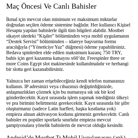
Maç Öncesi Ve Canlı Bahisler
İkmal için mevcut olan minimum ve maksimum miktarlar
doğrudan seçilen ödeme sistemine bağlıdır. Her kullanıcı Kişisel
Hesapta yapılan bahislerle ilgili tüm bilgileri alabilir. Mostbet
sikayet sitedeki “Kişiler” bölümünden veya mobil uygulamanın
“Destek Servisi” bölümünden – idareye başvurma formu
aracılığıyla (“Yöneticiye Yaz” düğmesi) ödeme yapabilirsiniz.
Bedava spinlerden elde edilen maksimum kazanç 750 TRY,
bahis için geri kazanma katsayısı x60’dır. Freespinler three or
more Coins Egypt slot makinesinde kullanılmalıdır ve herhangi
bir slotta geri kazanabilirsiniz.
Yalnızca her zaman erişebileceğiniz kendi telefon numaranızı
kullanın. IP adresinizi veya cihazınızı değiştirdiğinizde,
anlaşmazlıkları çözmek için bu numaraya sık sık bir kod
gönderilecektir. Kayıt sırasında işlem yapmak istediğiniz ülkeyi
ve pra birimini belirtmeniz gerekecektir. Kayıt sırasında bir şifre
oluşturmanız (sadece Latin harfleri, başka kısıtlama yok)
empieza alınan aktivasyon kodunu girmeniz gerekecektir. Canlı
bahisler en popüler sporlarla sınırlıdır empieza mevcut
şampiyonalara yönelik bahislerin de mevcut olduğu kesindir.
Android’de Mostbet Tr Mobil Uygulamasını (apk)