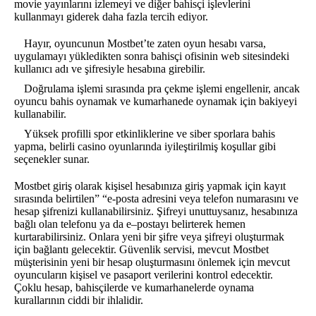
movie yayınlarını izlemeyi ve diğer bahisçi işlevlerini
kullanmayı giderek daha fazla tercih ediyor.
Hayır, oyuncunun Mostbet’te zaten oyun hesabı varsa,
uygulamayı yükledikten sonra bahisçi ofisinin web sitesindeki
kullanıcı adı ve şifresiyle hesabına girebilir.
Doğrulama işlemi sırasında pra çekme işlemi engellenir, ancak
oyuncu bahis oynamak ve kumarhanede oynamak için bakiyeyi
kullanabilir.
Yüksek profilli spor etkinliklerine ve siber sporlara bahis
yapma, belirli casino oyunlarında iyileştirilmiş koşullar gibi
seçenekler sunar.
Mostbet giriş olarak kişisel hesabınıza giriş yapmak için kayıt
sırasında belirtilen” “e-posta adresini veya telefon numarasını ve
hesap şifrenizi kullanabilirsiniz. Şifreyi unuttuysanız, hesabınıza
bağlı olan telefonu ya da e–postayı belirterek hemen
kurtarabilirsiniz. Onlara yeni bir şifre veya şifreyi oluşturmak
için bağlantı gelecektir. Güvenlik servisi, mevcut Mostbet
müşterisinin yeni bir hesap oluşturmasını önlemek için mevcut
oyuncuların kişisel ve pasaport verilerini kontrol edecektir.
Çoklu hesap, bahisçilerde ve kumarhanelerde oynama
kurallarının ciddi bir ihlalidir.