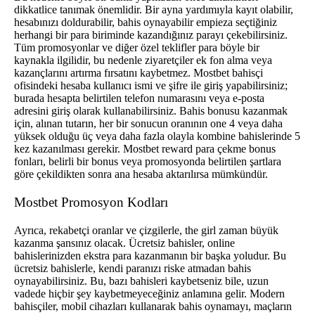
dikkatlice tanımak önemlidir. Bir ayna yardımıyla kayıt olabilir,
hesabınızı doldurabilir, bahis oynayabilir empieza seçtiğiniz
herhangi bir para biriminde kazandığınız parayı çekebilirsiniz.
Tüm promosyonlar ve diğer özel teklifler para böyle bir
kaynakla ilgilidir, bu nedenle ziyaretçiler ek fon alma veya
kazançlarını artırma fırsatını kaybetmez. Mostbet bahisçi
ofisindeki hesaba kullanıcı ismi ve şifre ile giriş yapabilirsiniz;
burada hesapta belirtilen telefon numarasını veya e-posta
adresini giriş olarak kullanabilirsiniz. Bahis bonusu kazanmak
için, alınan tutarın, her bir sonucun oranının one 4 veya daha
yüksek olduğu üç veya daha fazla olayla kombine bahislerinde 5
kez kazanılması gerekir. Mostbet reward para çekme bonus
fonları, belirli bir bonus veya promosyonda belirtilen şartlara
göre çekildikten sonra ana hesaba aktarılırsa mümkündür.
Mostbet Promosyon Kodları
Ayrıca, rekabetçi oranlar ve çizgilerle, the girl zaman büyük
kazanma şansınız olacak. Ücretsiz bahisler, online
bahislerinizden ekstra para kazanmanın bir başka yoludur. Bu
ücretsiz bahislerle, kendi paranızı riske atmadan bahis
oynayabilirsiniz. Bu, bazı bahisleri kaybetseniz bile, uzun
vadede hiçbir şey kaybetmeyeceğiniz anlamına gelir. Modern
bahisçiler, mobil cihazları kullanarak bahis oynamayı, maçların