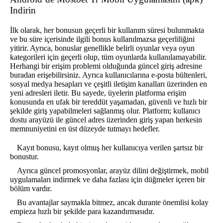
Indirin
İlk olarak, her bonusun geçerli bir kullanım süresi bulunmakta
ve bu süre içerisinde ilgili bonus kullanılmazsa geçerliliğini
yitirir. Ayrıca, bonuslar genellikle belirli oyunlar veya oyun
kategorileri için geçerli olup, tüm oyunlarda kullanılamayabilir.
Herhangi bir erişim problemi olduğunda güncel giriş adresine
buradan erişebilirsiniz. Ayrıca kullanıcılarına e-posta bültenleri,
sosyal medya hesapları ve çeşitli iletişim kanalları üzerinden en
yeni adresleri iletir. Bu sayede, üyelerin platforma erişim
konusunda en ufak bir tereddüt yaşamadan, güvenli ve hızlı bir
şekilde giriş yapabilmeleri sağlanmış olur. Platform; kullanıcı
dostu arayüzü ile güncel adres üzerinden giriş yapan herkesin
memnuniyetini en üst düzeyde tutmayı hedefler.
Kayıt bonusu, kayıt olmuş her kullanıcıya verilen şartsız bir
bonustur.
Ayrıca güncel promosyonlar, arayüz dilini değiştirmek, mobil
uygulamaları indirmek ve daha fazlası için düğmeler içeren bir
bölüm vardır.
Bu avantajlar saymakla bitmez, ancak durante önemlisi kolay
empieza hızlı bir şekilde para kazandırmasıdır.