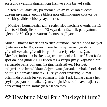
sorusunda yardım almaları için hızlı ve etkili bir yol sağlar.
Sitenin kullanıcıları, platformun kolay ve kullanıcı dostu
düzeni sayesinde tercih ettikleri spor etkinliklerine kolayca ve
hızlı bir şekilde bahis oynayabilirler.
Mostbet, kumarbazlar için, seçilen slot machine oyunlarına 15
Ücretsiz Dönüş ile birlikte 7$ veya daha fazla ilk para yatırma
işleminde %100 para yatırma bonusu sağlıyor.
Şirket, Curacao tarafından verilen offshore lisansı altında faaliyet
göstermektedir. Bu, oyuncuların bahis oynamak için daha
güvenli ve daha güvenli bir platforma erişmelerini sağlar.
Mostbet, futboldan basketbola, tenisten tenise kadar 25’ten fazla
spor dalında günlük 1. 000’den fazla karşılaşmayı kapsayan bir
yelpazede bahis oynama fırsatını genişletiyor. Mostbet,
müşterilerine hem dikkate değer avantajlar ankle rehab ebook de
belirli sınırlamalar sunarak, Türkiye’deki çevrimiçi kumar
ortamında önemli bir yer edinmiştir. İşte Türk kumarbazlara her
şeyi kapsayan bir analiz sağlamak için Mostbet’in avantajları ve
dezavantajlarının karmaşık bir incelemesi.
💳 Hesabıma Nasıl Para Yükleyebilirim?