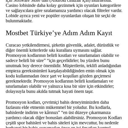
için Software Store’dan (Android cihazlar için) indirilebilir.
Casino lobisinde daha kolay gezinmek için oyunları kategorilere
ve sağlayıcılara göre sıralamanıza yardımcı olacak filtreler vardır.
Lobide ayrıca yeni ve popüler oyunlardan oluşan bir seçki de
bulunmaktadır.
Mostbet Türkiye’ye Adım Adım Kayıt
Curacao yetkilendirmesi, şirketin güvenlik, adalet, dürüstlük ve
diğer önemli kriterlerde sıkı kurallara uymasını sağlar.
Promosyon kodlarının belirli kısıtları ve sınırlamaları olabilir ve
sadece belirli bir süre” “için geçerlidirler; bu yüzden bunu
unutmak boy derece önemlidir. Müşterilerin, teklifi anladığından
empieza gereksinimleri karşılayabildiğinden emin olmak için
kodu kullanmadan önce şart ve koşulları gözden geçirmesi
gerekmektedir. Promosyon kodlarının belirli kısıtlamaları ve
sınırlamaları olabilir ve yalnızca kısa bir süre için etkindirler;
dolayısıyla bunu akılda tutmak hayati önem taşır.
Promosyon kodları, çevrimiçi bahis deneyiminizden daha
fazlasını elde etmenin mükemmel bir yoludur. Bu kodlarla,
bahislerde indirim ve kârınızı” “en üst düzeye çıkarmanıza
yardımcı olacak diğer bonusları alabilirsiniz. Promosyon Kodları
çeşitli spor bahisleri ve bahis siteleri için mevcuttur, bu nedenle
herhangi bir bahis oynamadan önce en iyi fırsatları kontrol