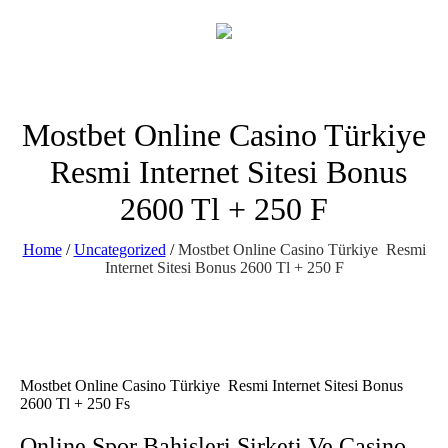
Mostbet Online Casino Türkiye
️ Resmi Internet Sitesi Bonus
2600 Tl + 250 F
Home
/
Uncategorized
/
Mostbet Online Casino Türkiye ️ Resmi
Internet Sitesi Bonus 2600 Tl + 250 F
Mostbet Online Casino Türkiye ️ Resmi Internet Sitesi Bonus
2600 Tl + 250 Fs
Online Spor Bahisleri Şirketi Ve Casino