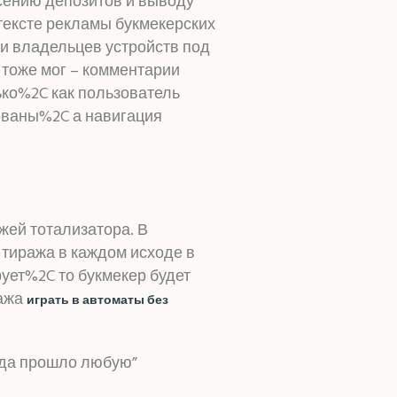
сению депозитов и выводу
тексте рекламы букмекерских
ли владельцев устройств под
тоже мог – комментарии
ько%2C как пользователь
рованы%2C а навигация
жей тотализатора. В
 тиража в каждом исходе в
ует%2C то букмекер будет
ража
играть в автоматы без
ода прошло любую”