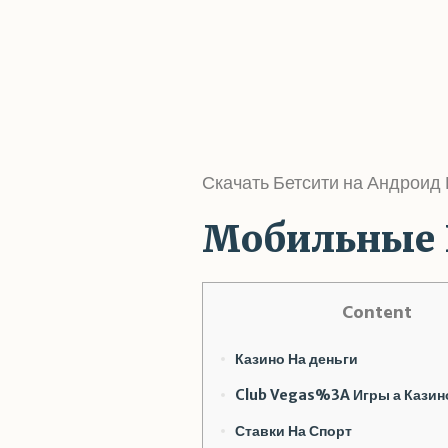
Скачать Бетсити на Андроид 
Мобильные 
Content
Казино На деньги
Club Vegas%3A Игры а Казин
Ставки На Спорт