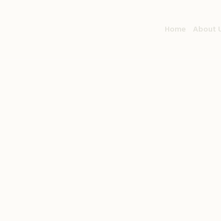
Home
About 
Бетсити на Андроид П
ской Конторы Betcity д
чать Бетсити на Андроид Приложение Букмекерской Ко