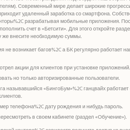
елям). Современный мире делает широкие прогресс
приходит удаленный заработка со смартфона. Собств
онторы%2C разрабатывая мобильные приложения. Пос
пополнить счет в «Бетсити». Для этого откройте раз
 же внесите необходимую суммы.
я не возникает багов%2C а БК регулярно работает н
трел акции для клиентов при установке приложений
вать но только авторизированные пользователи.
га называвшийся «БингоБум»%2C ганцвайх работает 
клиентов.
мер телефона%2C дату рождения и нибудь пароль.
ресмотреть в своем кабинете (раздел «Обучение»).