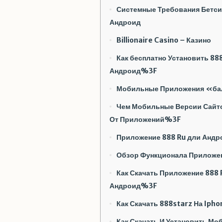
Системные Требования Бетси
Андроид
Billionaire Casino – Казино
Как бесплатно Установить 888
Андроид%3F
Мобильные Приложения «ба
Чем Мобильные Версии Сайт
От Приложений%3F
Приложение 888 Ru дли Андр
Обзор Функционала Приложе
Как Скачать Приложение 888 
Андроид%3F
Как Скачать 888starz На Iph
Как Скачать И Установить Мо