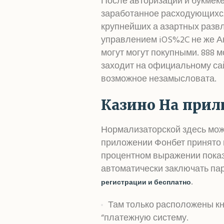
После авторизации и букмек
заработанное расходующихся.
крупнейших а азартных развл
управлением iOS%2C не же А
могут могут покупными. 888 
заходит на официальному са
возможное незамысловата.
Казино На при
Нормализаторской здесь мож
приложении Фонбет принято п
процентном выражении показа
автоматически заключать пар
.
регистрации и бесплатно
Там только расположены к
“платежную систему.