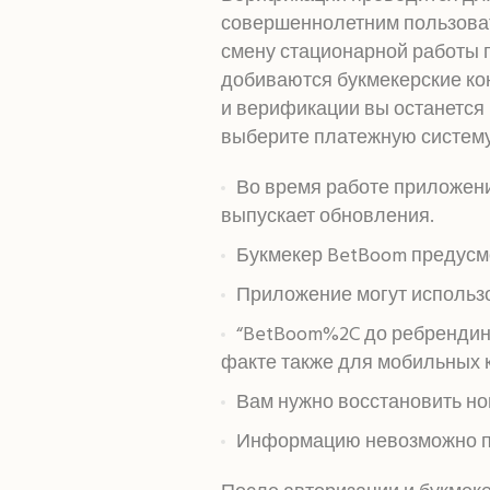
совершеннолетним пользоват
смену стационарной работы 
добиваются букмекерские к
и верификации вы останется 
выберите платежную систему
Во время работе приложени
выпускает обновления.
Букмекер BetBoom предусмо
Приложение могут использо
“BetBoom%2C до ребрендин
факте также для мобильных 
Вам нужно восстановить но
Информацию невозможно пе