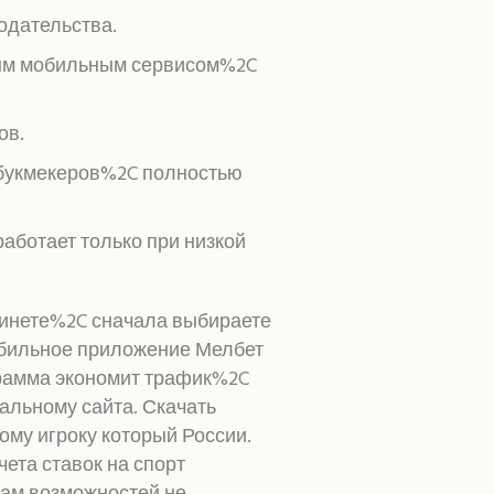
одательства.
ным мобильным сервисом%2C
ов.
 букмекеров%2C полностью
аботает только при низкой
бинете%2C сначала выбираете
мобильное приложение Мелбет
грамма экономит трафик%2C
альному сайта. Скачать
му игроку который России.
ета ставок на спорт