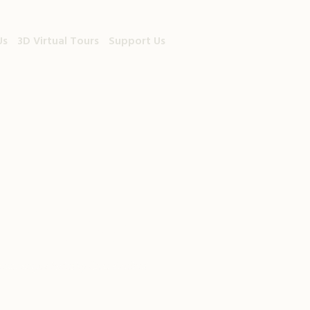
Us
3D Virtual Tours
Support Us
риложение
ли Androi
нторы Betcity дли Androi