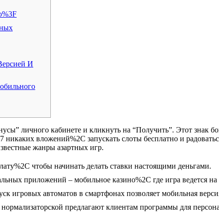
но%3F
нных
Версией И
Мобильного
онусы” личного кабинете и кликнуть на “Получить”. Этот знак б
7 никаких вложений%2C запускать слоты бесплатно и радовать
известные жанры азартных игр.
лату%2C чтобы начинать делать ставки настоящими деньгами.
льных приложений – мобильное казино%2C где игра ведется на
ск игровых автоматов в смартфонах позволяет мобильная версия
нормализаторской предлагают клиентам программы для персона