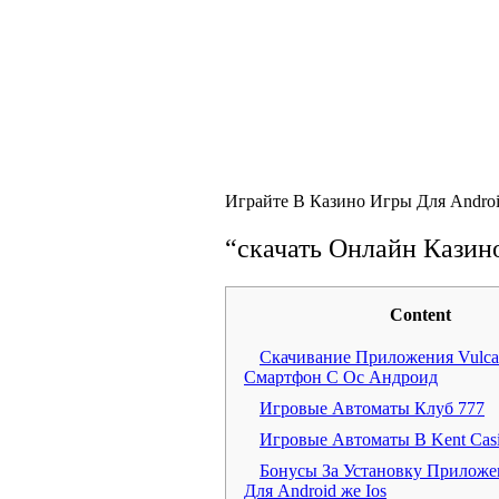
Играйте В Казино Игры Для Andro
“скачать Онлайн Казин
Content
Скачивание Приложения Vulca
Смартфон С Ос Андроид
Игровые Автоматы Клуб 777
Игровые Автоматы В Kent Cas
Бонусы За Установку Прилож
Для Android же Ios