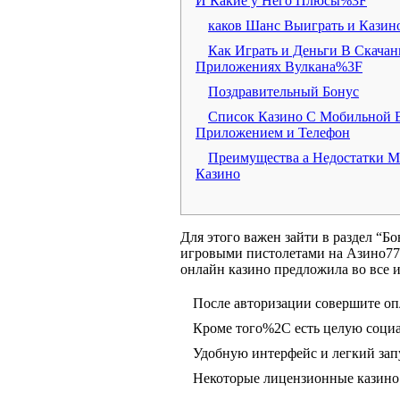
И Какие у Него Плюсы%3F
каков Шанс Выиграть и Кази
Как Играть и Деньги В Скача
Приложениях Вулкана%3F
Поздравительный Бонус
Список Казино С Мобильной 
Приложением и Телефон
Преимущества а Недостатки 
Казино
Для этого важен зайти в раздел “Б
игровыми пистолетами на Азино77
онлайн казино предложила во все 
После авторизации совершите оп
Кроме того%2C есть целую социа
Удобную интерфейс и легкий запу
Некоторые лицензионные казино 