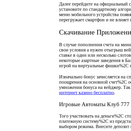
Далее перейдите на официальный 
установите по стандартному алгори
меню мобильного устройства появя
перегружает смартфон и не влияет н
Скачивание Приложени
В случае пополнения счета на мини
свои условия а нужен отыгрыш вей
ставке в один или несколько слото
некоторые азартные заведения в Ба
игрой на виртуальные фишки%2C п
Изначально бонус зачисляется на с
поощрения на основной счет%2C о
умножения бонуса на вейджер. Так
интернет казино бесплатно
.
Игровые Автоматы Клуб 777
Того участвовать на деньги%2C ст
платежную систему%2C из представ
выбором режима. Внесите депозит 