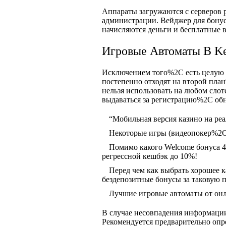
Аппараты загружаются с серверов 
администрации. Вейджер для бону
начисляются деньги и бесплатные 
Игровые Автоматы В Ke
Исключением того%2C есть целую 
постепенно отходят на второй пла
нельзя использовать на любом сло
выдаваться за регистрацию%2C обн
“Мобильная версия казино на реа
Некоторые игры (видеопокер%2C 
Помимо какого Welcome бонуса 4
регрессной кешбэк до 10%!
Перед чем как выбрать хорошее 
бездепозитные бонусы за таковую 
Лучшие игровые автоматы от онл
В случае несовпадения информации
Рекомендуется предварительно оп