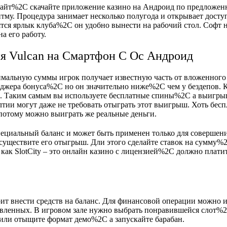
сайт%2C скачайте приложение казино на Андроид по предложен
тму. Процедура занимает несколько полугода и открывает досту
тся ярлык клуба%2C он удобно вынести на рабочий стол. Софт 
а его работу.
я Vulcan на Смартфон С Ос Андроид
мальную суммы игрок получает известную часть от вложенного в
джера бонуса%2C но он значительно ниже%2C чем у бездепов. К
в. Таким самым вы используете бесплатные спины%2C а выигрыш 
лтии могут даже не требовать отыграть этот выигрыш. Хоть бесп
отому можно выиграть же реальные деньги.
пециальный баланс и может быть применен только для совершени
существите его отыгрыш. Дли этого сделайте ставок на сумму%
 как SlotCity – это онлайн казино с лицензией%2C должно плат
оит внести средств на баланс. Для финансовой операции можно 
ленных. В игровом зале нужно выбрать понравившейся слот%2C
или отыщите формат демо%2C а запускайте барабан.