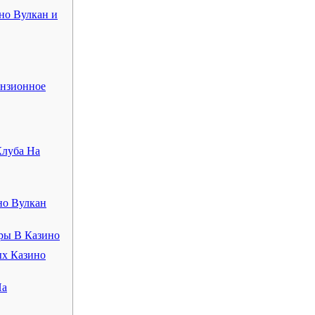
но Вулкан и
нзионное
Клуба На
но Вулкан
ры В Казино
ых Казино
На