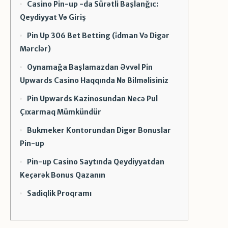
Casino Pin-up -da Sürətli Başlanğıc:
Qeydiyyat Və Giriş
Pin Up 306 Bet Betting (i̇dman Və Digər
Mərclər)
Oynamağa Başlamazdan Əvvəl Pin
Upwards Casino Haqqında Nə Bilməlisiniz
Pin Upwards Kazinosundan Necə Pul
Çıxarmaq Mümkündür
Bukmeker Kontorundan Digər Bonuslar
Pin-up
Pin-up Casino Saytında Qeydiyyatdan
Keçərək Bonus Qazanın
Sadiqlik Proqramı