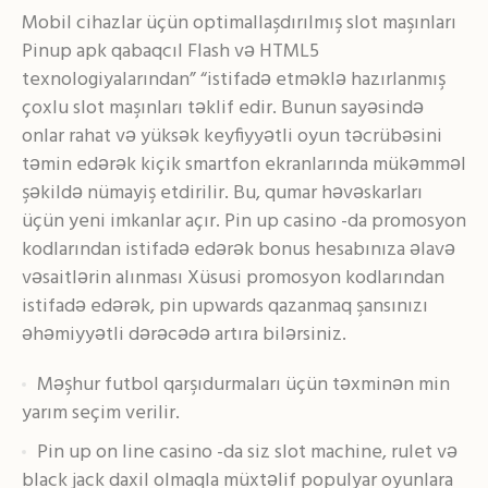
Mobil cihazlar üçün optimallaşdırılmış slot maşınları
Pinup apk qabaqcıl Flash və HTML5
texnologiyalarından” “istifadə etməklə hazırlanmış
çoxlu slot maşınları təklif edir. Bunun sayəsində
onlar rahat və yüksək keyfiyyətli oyun təcrübəsini
təmin edərək kiçik smartfon ekranlarında mükəmməl
şəkildə nümayiş etdirilir. Bu, qumar həvəskarları
üçün yeni imkanlar açır. Pin up casino -da promosyon
kodlarından istifadə edərək bonus hesabınıza əlavə
vəsaitlərin alınması Xüsusi promosyon kodlarından
istifadə edərək, pin upwards qazanmaq şansınızı
əhəmiyyətli dərəcədə artıra bilərsiniz.
Məşhur futbol qarşıdurmaları üçün təxminən min
yarım seçim verilir.
Pin up on line casino -da siz slot machine, rulet və
black jack daxil olmaqla müxtəlif populyar oyunlara