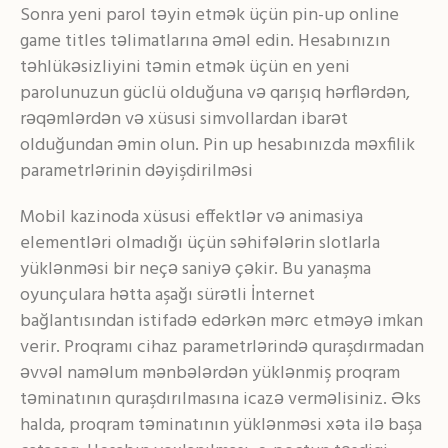
Sonra yeni parol təyin etmək üçün pin-up online
game titles təlimatlarına əməl edin. Hesabınızın
təhlükəsizliyini təmin etmək üçün en yeni
parolunuzun güclü olduğuna və qarışıq hərflərdən,
rəqəmlərdən və xüsusi simvollardan ibarət
olduğundan əmin olun. Pin up hesabınızda məxfilik
parametrlərinin dəyişdirilməsi
Mobil kazinoda xüsusi effektlər və animasiya
elementləri olmadığı üçün səhifələrin slotlarla
yüklənməsi bir neçə saniyə çəkir. Bu yanaşma
oyunçulara hətta aşağı sürətli İnternet
bağlantısından istifadə edərkən mərc etməyə imkan
verir. Proqramı cihaz parametrlərində quraşdırmadan
əvvəl naməlum mənbələrdən yüklənmiş proqram
təminatının quraşdırılmasına icazə verməlisiniz. Əks
halda, proqram təminatının yüklənməsi xəta ilə başa