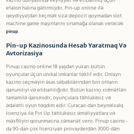
kazino dünyasında keyfiyyət və etibarlılıq üçün
etalon halına gətirmişdir. Pin-up online ilə
qeydiyyatdan keçmək sizə depozit qoymadan slot
machine game maşınlarını sınamağa olanak verəcək
.
pinup
Pin-up Kazinosunda Hesab Yaratmaq Və
Avtorizasiya
Pinup casino online 18 yaşdan yuxarı bütün
oyunçular üçün unikal imkanlar təklif edir. Onlayn
kazino seçməyin əsas səbəblərindən biri onların
qanuniliyi və etibarlılığıdır. Bütün kazino xidmətləri
tamamilə qanunidir, oyunçulara təhlükəsiz və
ədalətli oyun təqdim edir. Curacao-dan beynəlxalq
lisenziya ilə Pin Up təhlükəsiz əməliyyatlara və
məxfiliyin qorunmasına zəmanət verir. Pinup casino -
da 90-dan çox lisenziyalı provayderdən 3000-dən