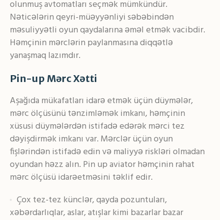
olunmuş avtomatları seçmək mümkündür.
Nəticələrin qeyri-müəyyənliyi səbəbindən
məsuliyyətli oyun qaydalarına əməl etmək vacibdir.
Həmçinin mərclərin paylanmasına diqqətlə
yanaşmaq lazımdır.
Pin-up Mərc Xətti
Aşağıda mükafatları idarə etmək üçün düymələr,
mərc ölçüsünü tənzimləmək imkanı, həmçinin
xüsusi düymələrdən istifadə edərək mərci tez
dəyişdirmək imkanı var. Mərclər üçün oyun
fişlərindən istifadə edin və maliyyə riskləri olmadan
oyundan həzz alın. Pin up aviator həmçinin rahat
mərc ölçüsü idarəetməsini təklif edir.
Çox tez-tez künclər, qayda pozuntuları,
xəbərdarlıqlar, aslar, atışlar kimi bazarlar bazar