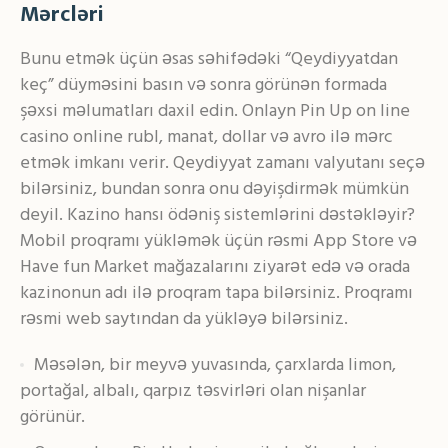
Mərcləri
Bunu etmək üçün əsas səhifədəki “Qeydiyyatdan
keç” düyməsini basın və sonra görünən formada
şəxsi məlumatları daxil edin. Onlayn Pin Up on line
casino online rubl, manat, dollar və avro ilə mərc
etmək imkanı verir. Qeydiyyat zamanı valyutanı seçə
bilərsiniz, bundan sonra onu dəyişdirmək mümkün
deyil. Kazino hansı ödəniş sistemlərini dəstəkləyir?
Mobil proqramı yükləmək üçün rəsmi App Store və
Have fun Market mağazalarını ziyarət edə və orada
kazinonun adı ilə proqram tapa bilərsiniz. Proqramı
rəsmi web saytından da yükləyə bilərsiniz.
Məsələn, bir meyvə yuvasında, çarxlarda limon,
portağal, albalı, qarpız təsvirləri olan nişanlar
görünür.