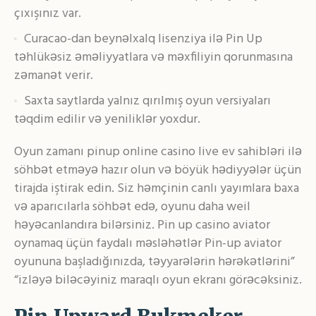
çıxışınız var.
Curacao-dan beynəlxalq lisenziya ilə Pin Up
təhlükəsiz əməliyyatlara və məxfiliyin qorunmasına
zəmanət verir.
Saxta saytlarda yalnız qırılmış oyun versiyaları
təqdim edilir və yeniliklər yoxdur.
Oyun zamanı pinup online casino live ev sahibləri ilə
söhbət etməyə hazır olun və böyük hədiyyələr üçün
tirajda iştirak edin. Siz həmçinin canlı yayımlara baxa
və aparıcılarla söhbət edə, oyunu daha weil
həyəcanlandıra bilərsiniz. Pin up casino aviator
oynamaq üçün faydalı məsləhətlər Pin-up aviator
oyununa başladığınızda, təyyarələrin hərəkətlərini”
“izləyə biləcəyiniz maraqlı oyun ekranı görəcəksiniz.