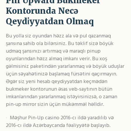
Pin Upward Bukmeker
Kontorunda Necə
Qeydi̇yyatdan Olmaq
Bu yolla siz oyundan həzz ala və pul qazanmaq
şansına sahib ola bilərsiniz. Bu təklif sizə böyük
udmaq şansınızı artırmaq və maraqlı pinup
oyunlarından həzz almaq imkanı verir. Bu xoş
gəlmisiniz paketindən yararlanmaq və böyük uduşlar
üçün səyahətinizə başlamaq fürsətini qaçırmayın.
Əgər siz yeni hesab qeydiyyatdan keçmədən
bukmeker kontorunun əsas veb-saytının bütün
imkanlarından yararlanmaq istəyirsinizsə, o zaman
pin-up mirror sizin üçün mükəmməl həlldir.
Məşhur Pin-Up casino 2016-cı ildə yaradılıb və
2016-cı ildə Azərbaycanda fəaliyyətə başlayıb.