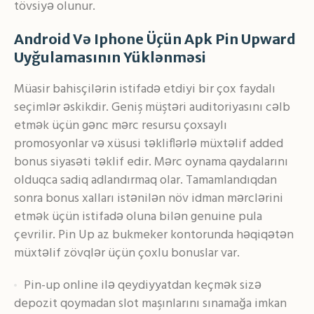
tövsiyə olunur.
Android Və Iphone Üçün Apk Pin Upward
Uyğulamasının Yüklənməsi
Müasir bahisçilərin istifadə etdiyi bir çox faydalı
seçimlər əskikdir. Geniş müştəri auditoriyasını cəlb
etmək üçün gənc mərc resursu çoxsaylı
promosyonlar və xüsusi təkliflərlə müxtəlif added
bonus siyasəti təklif edir. Mərc oynama qaydalarını
olduqca sadiq adlandırmaq olar. Tamamlandıqdan
sonra bonus xalları istənilən növ idman mərclərini
etmək üçün istifadə oluna bilən genuine pula
çevrilir. Pin Up az bukmeker kontorunda həqiqətən
müxtəlif zövqlər üçün çoxlu bonuslar var.
Pin-up online ilə qeydiyyatdan keçmək sizə
depozit qoymadan slot maşınlarını sınamağa imkan