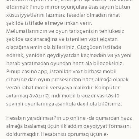
etdirmək Pinup mirror oyunçulara əsas saytın bütün
xüsusiyyətlərini lazımsız fəsadlar olmadan rahat
şəkildə istifadə etməyə imkan verir.
Məlumatlarınızın və oyun tarixçənizin təhlükəsiz
şəkildə saxlanacağına və istənilən vaxt əlçatan
olacağına əmin ola bilərsiniz. Güzgüdən istifadə
edərək, yenidən qeydiyyatdan keçmədən və ya yeni
hesab yaratmadan oyundan həzz ala biləcəksiniz.
Pinup casino app, istənilən vaxt birbaşa mobil
cihazınızdan oyun prosesindən həzz almağa olanak
verən rahat mobil versiyaya malikdir. Kompüter
axtarmaq əvəzinə, indi mobil brauzer vasitəsilə
sevimli oyunlarınıza asanlıqla daxil ola bilərsiniz.
Hesabın yaradılmasıPin up online -da qumardan həzz
almağa başlamaq üçün ilk addım qeydiyyat formasını
doldurmaqdır. Hesabınızı qorumaq üçün e-