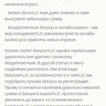
начинали играть.
Может быть%2C вам даже повезет и сами
выиграете небольшую сумму.
Бездепозитные бонусы в онлайн-казино – как
вид поощрения%2C ранневангелиста онлайн-
казино для привлечь новых игроков.
Игроки любят бонусы%2C однако наибольшее
уделялось они уделяют поскольку
бездепозитным. В другой статье я смогу
подробнее рассказать том этом виде
бонусов%2C их особенностях и о том%2C как
подобрать лучшие бонусы за регистрацию.
Промо отличается наличием довольно немалой
суммы в балансе казино%2C протестом ее
увеличить до какого-то установленного