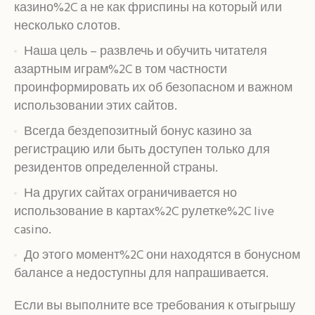
казино%2C а не как фриспины на который или
несколько слотов.
Наша цель – развлечь и обучить читателя
азартным играм%2C в том частности
проинформировать их об безопасном и важном
использовании этих сайтов.
Всегда бездепозитный бонус казино за
регистрацию или быть доступен только для
резидентов определенной страны.
На других сайтах ограничивается но
использование в картах%2C рулетке%2C live
casino.
До этого момент%2C они находятся в бонусном
балансе а недоступны для напрашивается.
Если вы выполните все требования к отыгрышу