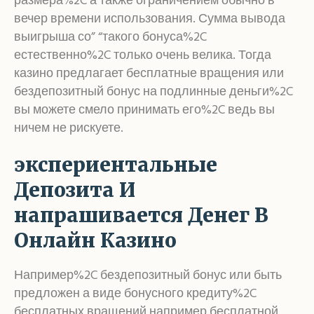
размера%2C а также ограничением обычно в
вечер времени использования. Сумма вывода
выигрыша со” “такого бонуса%2C
естественно%2C только очень велика. Тогда
казино предлагает бесплатные вращения или
бездепозитный бонус на подлинные деньги%2C
вы можете смело принимать его%2C ведь вы
ничем не рискуете.
экспериентальные
Депозита И
напрашивается Денег В
Онлайн Казино
Например%2C бездепозитный бонус или быть
предложен а виде бонусного кредиту%2C
бесплатных вращений например бесплатной