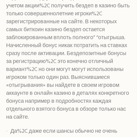
учетом акции%2C получить бездеп в казино быть
только совершеннолетние игроки%2C
зарегистрированные на сайте. В некоторых
самых биткоин казино бездеп остается
заблокированным вплоть полного” “отыгрыша.
Начисленный бонус никак потратить на ставках
сразу после активации. Бездепозитные бонусы
за регистрацию%2C это конечно отличный
вариант%2C но они могут могут использованы
игроком только один раз. Выяснившиеся
«отыгрывания» вы найдете в своем игровом
аккаунте в онлайн казино в деталях конкретного
бонуса например в подробностях каждая
отдельного взятого бонуса в обзоре только нас
на сайте.
Да%2C даже если шансы обычно не очень