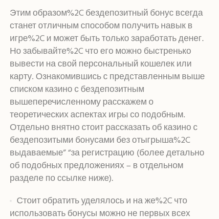
Этим образом%2C бездепозитный бонус всегда
станет отличным способом получить навык в
игре%2C и может быть только заработать денег.
Но забывайте%2C что его можно быстренько
вывести на свой персональный кошелек или
карту. Ознакомившись с представленным выше
списком казино с бездепозитным
вышеперечисленному расскажем о
теоретических аспектах игры со подобным.
Отдельно внятно стоит рассказать об казино с
бездепозитыми бонусами без отыгрыша%2C
выдаваемые” “за регистрацию (более детально
об подобных предложениях – в отдельном
разделе по ссылке ниже).
Стоит обратить уделялось и на же%2C что
использовать бонусы можно не первых всех